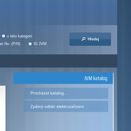
v této kategorii
Hledej
rt No. (P/N)
ID JVM
JVM katalog
Procházet katalog...
Zpětný odběr elektrozařízení