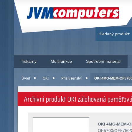
JVM Computers
Hledaný produkt:
Tiskárny
Multifunkce
Spotřební materiál
Úvod
OKI
Příslušenství
OKI 4MG-MEM-OF5700 
Archivní produkt OKI zálohovaná paměťo
OKI 4MG-MEM-O
OF5700/OF5750/