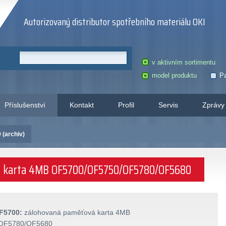
Autorizovaný distributor spotřebního materiálu OKI
v aktivním sortimentu
model produktu
Pa
Příslušenství
Kontakt
Profil
Servis
Zprávy
(archiv)
vá karta 4MB OF5700/OF5750/OF5780/OF5680
F5700:
zálohovaná paměťová karta 4MB
OF5780/OF5680