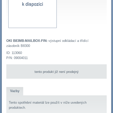
OKI B83MB-MAILBOX-FIN:
výstupní odkládací a třídící
zásobník B8300
ID: 113060
P/N: 09004011
tento produkt již není prodejný
Vazby
Tento spotřební materiál lze použít v níže uvedených
produktech.