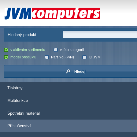
JVM Computers
Hledaný produkt:
v aktivním sortimentu
v této kategorii
model produktu
Part No. (P/N)
ID JVM
Hledej
Tiskárny
Multifunkce
Spotřební materiál
Příslušenství