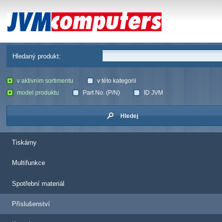
JVM Computers
Hledaný produkt:
v aktivním sortimentu
v této kategorii
model produktu
Part No. (P/N)
ID JVM
Hledej
Tiskárny
Multifunkce
Spotřební materiál
Příslušenství