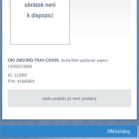
OKI 2ND/3RD-TRAY-C93/95:
druhý/třetí podavač papíru
C9300/C9500
ID: 113083
P/N: 41945803
tento produkt již není prodejný
JVM katalog