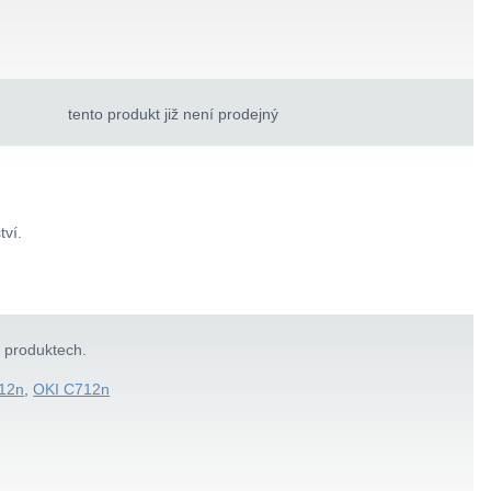
tento produkt již není prodejný
tví.
h produktech.
12n
,
OKI C712n