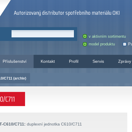
Autorizovaný distributor spotřebního materiálu OKI
v aktivním sortimentu
model produktu
Pa
Příslušenství
Kontakt
Profil
Servis
Zprávy
/C711 (archiv)
0/C711
T-C610/C711:
duplexní jednotka C610/C711