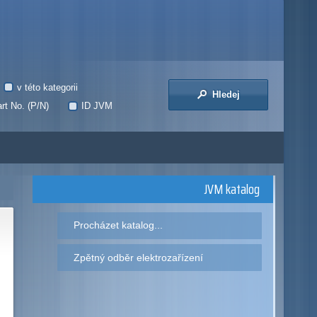
v této kategorii
Hledej
rt No. (P/N)
ID JVM
JVM katalog
Procházet katalog...
Zpětný odběr elektrozařízení