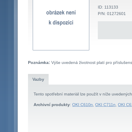
ID: 113133
P/N: 01272601
Poznámka:
Výše uvedená životnost platí pro příslušens
Vazby
Tento spotřební materiál lze použít v níže uvedenýc
Archivní produkty
:
OKI C610n
,
OKI C711n
,
OKI C6