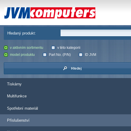
JVM Computers
Hledaný produkt:
v aktivním sortimentu
v této kategorii
model produktu
Part No. (P/N)
ID JVM
Hledej
Tiskárny
Multifunkce
Spotřební materiál
Příslušenství