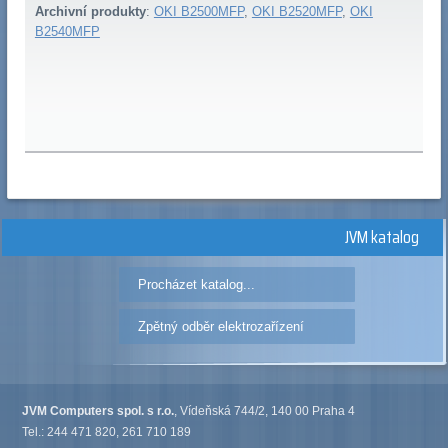
Archivní produkty
:
OKI B2500MFP
,
OKI B2520MFP
,
OKI
B2540MFP
JVM katalog
Procházet katalog...
Zpětný odběr elektrozařízení
JVM Computers spol. s r.o.
, Vídeňská 744/2, 140 00 Praha 4
Tel.: 244 471 820, 261 710 189