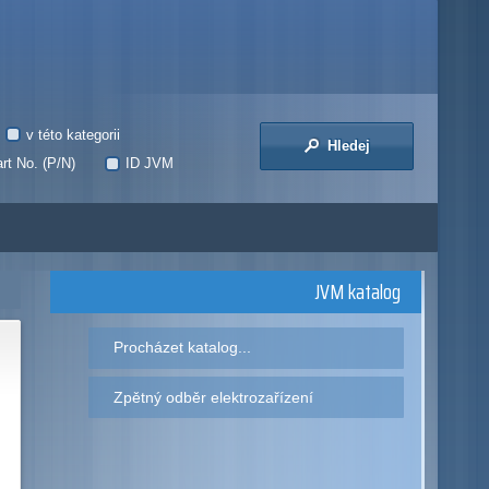
v této kategorii
Hledej
rt No. (P/N)
ID JVM
JVM katalog
Procházet katalog...
Zpětný odběr elektrozařízení