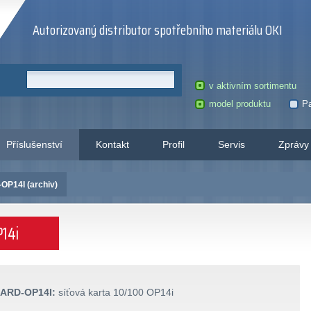
Autorizovaný distributor spotřebního materiálu OKI
v aktivním sortimentu
model produktu
Pa
Příslušenství
Kontakt
Profil
Servis
Zprávy
P14I (archiv)
P14i
ARD-OP14I:
síťová karta 10/100 OP14i