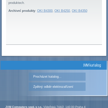
produktech.
Archivní produkty
:
OKI B4300
,
OKI B4250
,
OKI B4350
JVM katalog
Procházet katalog...
Zpětný odběr elektrozařízení
JVM Computers spol. s r.o.
, Vídeňská 744/2, 140 00 Praha 4