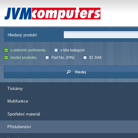
JVM Computers
Hledaný produkt:
v aktivním sortimentu
v této kategorii
model produktu
Part No. (P/N)
ID JVM
Hledej
Tiskárny
Multifunkce
Spotřební materiál
Příslušenství