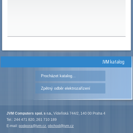
JVM katalog
Procházet katalog...
Zpětný odběr elektrozařízení
JVM Computers spol. s r.o.
, Vídeňská 744/2, 140 00 Praha 4
Tel.: 244 471 820, 261 710 189
E-mail:
podpora@jvm.cz
,
obchod@jvm.cz