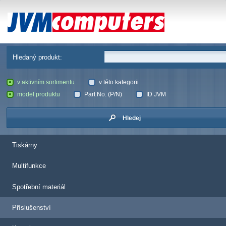
JVM Computers
Hledaný produkt:
v aktivním sortimentu
v této kategorii
model produktu
Part No. (P/N)
ID JVM
Hledej
Tiskárny
Multifunkce
Spotřební materiál
Příslušenství