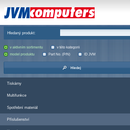
JVM Computers
Hledaný produkt:
v aktivním sortimentu
v této kategorii
model produktu
Part No. (P/N)
ID JVM
Hledej
Tiskárny
Multifunkce
Spotřební materiál
Příslušenství