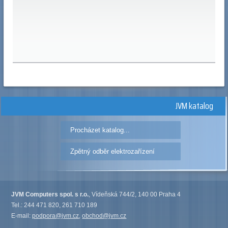
JVM katalog
Procházet katalog...
Zpětný odběr elektrozařízení
JVM Computers spol. s r.o.
, Vídeňská 744/2, 140 00 Praha 4
Tel.: 244 471 820, 261 710 189
E-mail:
podpora@jvm.cz
,
obchod@jvm.cz