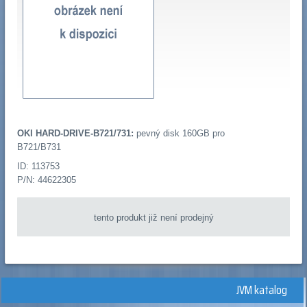
OKI HARD-DRIVE-B721/731:
pevný disk 160GB pro
B721/B731
ID: 113753
P/N: 44622305
tento produkt již není prodejný
JVM katalog