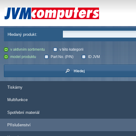
JVM Computers
Hledaný produkt:
v aktivním sortimentu
v této kategorii
model produktu
Part No. (P/N)
ID JVM
Hledej
Tiskárny
Multifunkce
Spotřební materiál
Příslušenství