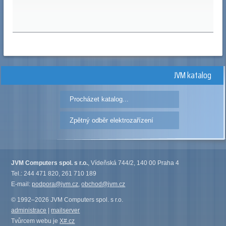
JVM katalog
Procházet katalog...
Zpětný odběr elektrozařízení
JVM Computers spol. s r.o.
, Vídeňská 744/2, 140 00 Praha 4
Tel.: 244 471 820, 261 710 189
E-mail:
podpora@jvm.cz
,
obchod@jvm.cz
© 1992–2026 JVM Computers spol. s r.o.
administrace
|
mailserver
Tvůrcem webu je
X#.cz