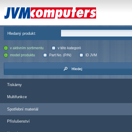
JVM Computers
Hledaný produkt:
v aktivním sortimentu
v této kategorii
model produktu
Part No. (P/N)
ID JVM
Hledej
Tiskárny
Multifunkce
Spotřební materiál
Příslušenství