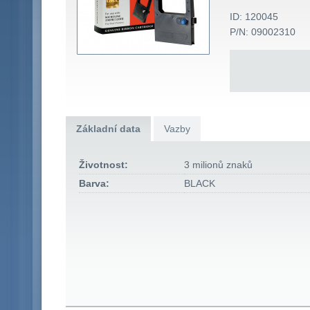
ID: 120045
P/N: 09002310
Základní data
Vazby
Životnost:
3 milionů znaků
Barva:
BLACK