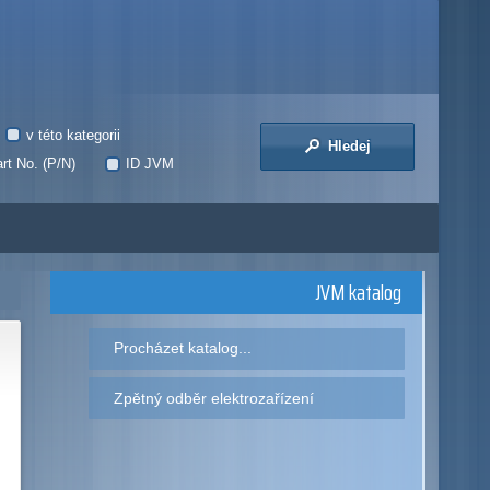
v této kategorii
Hledej
rt No. (P/N)
ID JVM
JVM katalog
Procházet katalog...
Zpětný odběr elektrozařízení