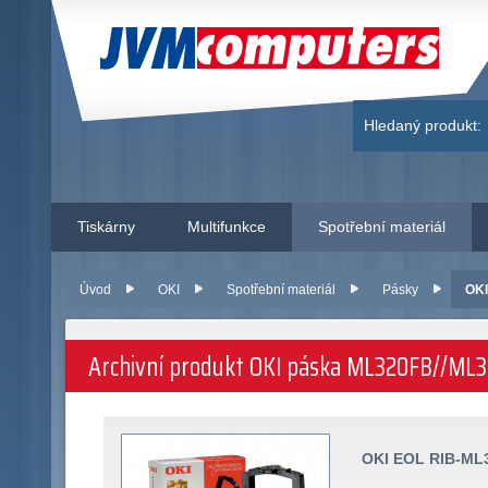
JVM Computers
Hledaný produkt:
Tiskárny
Multifunkce
Spotřební materiál
Úvod
OKI
Spotřební materiál
Pásky
OKI
Archivní produkt OKI páska ML320FB//ML39
OKI EOL RIB-ML