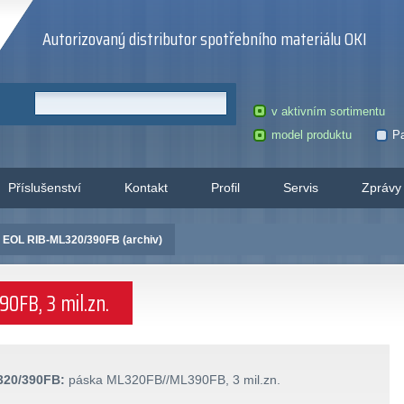
Autorizovaný distributor spotřebního materiálu OKI
v aktivním sortimentu
model produktu
Pa
Příslušenství
Kontakt
Profil
Servis
Zprávy
 EOL RIB-ML320/390FB (archiv)
0FB, 3 mil.zn.
320/390FB:
páska ML320FB//ML390FB, 3 mil.zn.