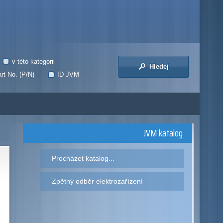
v této kategorii
Hledej
rt No. (P/N)
ID JVM
JVM katalog
Procházet katalog...
Zpětný odběr elektrozařízení