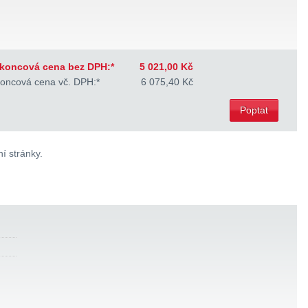
koncová cena bez DPH:*
5 021,00 Kč
oncová cena vč. DPH:*
6 075,40 Kč
Poptat
í stránky.