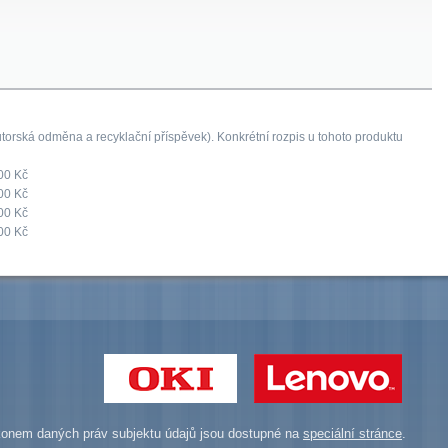
orská odměna a recyklační příspěvek). Konkrétní rozpis u tohoto produktu
00 Kč
00 Kč
00 Kč
00 Kč
onem daných práv subjektu údajů jsou dostupné na
speciální stránce
.