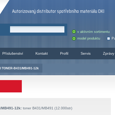
Autorizovaný distributor spotřebního materiálu OKI
v aktivním sortimentu
model produktu
Pa
Příslušenství
Kontakt
Profil
Servis
Zprávy
I TONER-B431/MB491-12k
/MB491-12k:
toner B431/MB491 (12.000str)