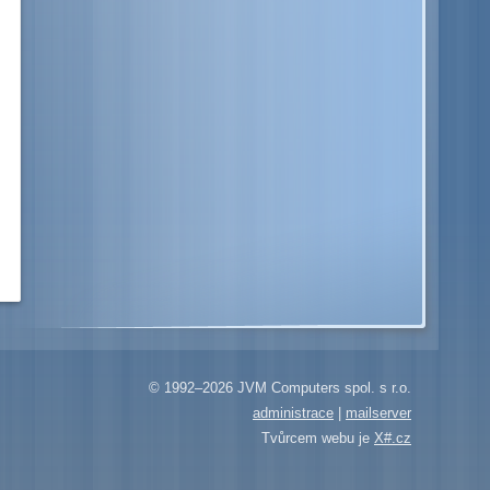
© 1992–2026 JVM Computers spol. s r.o.
administrace
|
mailserver
Tvůrcem webu je
X#.cz