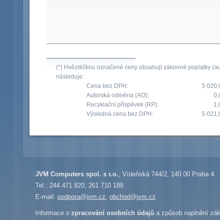
(*) Hvězdičkou označené ceny obsahují zákonné poplatky (aut
následuje:
Cena bez DPH:
5 020,
Autorská odměna (AO):
0,
Recyklační příspěvek (RP):
1,
Výsledná cena bez DPH:
5 021,
JVM Computers spol. s r.o.
, Vídeňská 744/2, 140 00 Praha 4
Tel.: 244 471 820, 261 710 189
E-mail:
podpora@jvm.cz
,
obchod@jvm.cz
Informace o
zpracování osobních údajů
a způsob naplnění zák