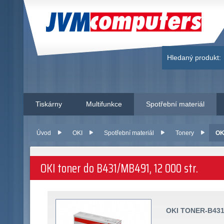
JVM Computers
Hledaný produkt:
Tiskárny
Multifunkce
Spotřební materiál
Úvod
OKI
Spotřební materiál
Tonery
OK
OKI toner do B431/MB491, 12 000 str.
OKI TONER-B431