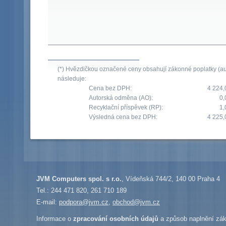
(*) Hvězdičkou označené ceny obsahují zákonné poplatky (aut
následuje:
Cena bez DPH:
4 224,
Autorská odměna (AO):
0,
Recyklační příspěvek (RP):
1,
Výsledná cena bez DPH:
4 225,
JVM Computers spol. s r.o.
, Vídeňská 744/2, 140 00 Praha 4
Tel.: 244 471 820, 261 710 189
E-mail:
podpora@jvm.cz
,
obchod@jvm.cz
Informace o
zpracování osobních údajů
a způsob naplnění zák