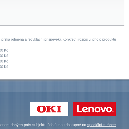
orská odměna a recyklační příspěvek). Konkrétní rozpis u tohoto produktu
00 Kč
00 Kč
00 Kč
00 Kč
onem daných práv subjektu údajů jsou dostupné na
speciální stránce
.