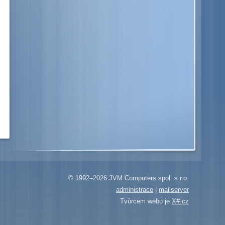
© 1992–2026 JVM Computers spol. s r.o.
administrace
|
mailserver
Tvůrcem webu je
X#.cz