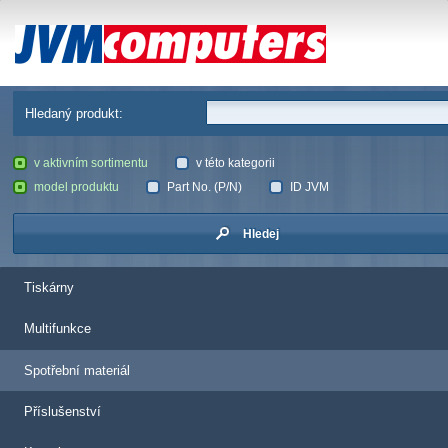
JVM Computers
Hledaný produkt:
v aktivním sortimentu
v této kategorii
model produktu
Part No. (P/N)
ID JVM
Hledej
Tiskárny
Multifunkce
Spotřební materiál
Příslušenství