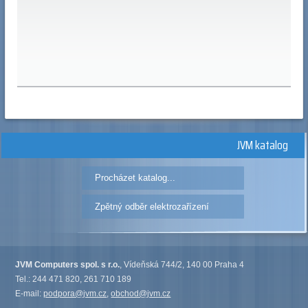
JVM katalog
Procházet katalog...
Zpětný odběr elektrozařízení
JVM Computers spol. s r.o.
, Vídeňská 744/2, 140 00 Praha 4
Tel.: 244 471 820, 261 710 189
E-mail:
podpora@jvm.cz
,
obchod@jvm.cz