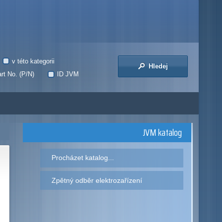
v této kategorii
Hledej
rt No. (P/N)
ID JVM
JVM katalog
Procházet katalog...
Zpětný odběr elektrozařízení