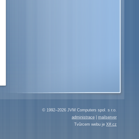
© 1992–2026 JVM Computers spol. s r.o.
administrace
|
mailserver
Tvůrcem webu je
X#.cz