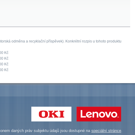
orská odměna a recyklační příspěvek). Konkrétní rozpis u tohoto produktu
00 Kč
00 Kč
00 Kč
00 Kč
onem daných práv subjektu údajů jsou dostupné na
speciální stránce
.