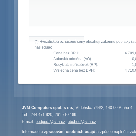
(*) Hvězdičkou označené ceny obsahují zákonné poplatky (aut
následuje:
Cena bez DPH:
4 709,
Autorská odměna (AO):
0,
Recyklační příspěvek (RP):
1,
Výsledná cena bez DPH:
4 710,
JVM Computers spol. s r.o.
, Vídeňská 744/2, 140 00 Praha 4
Tel.: 244 471 820, 261 710 189
E-mail:
podpora@jvm.cz
,
obchod@jvm.cz
Informace o
zpracování osobních údajů
a způsob naplnění zák