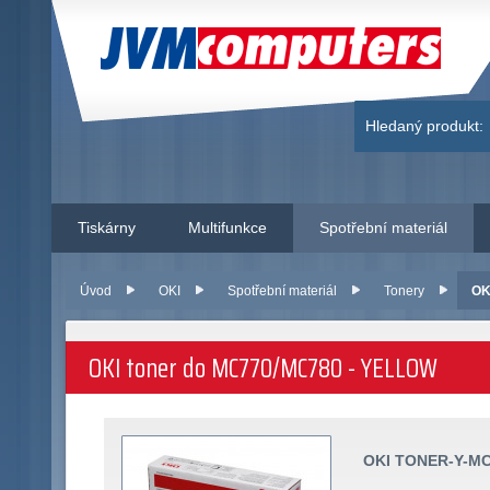
JVM Computers
Hledaný produkt:
Tiskárny
Multifunkce
Spotřební materiál
Úvod
OKI
Spotřební materiál
Tonery
OK
OKI toner do MC770/MC780 - YELLOW
OKI TONER-Y-MC7