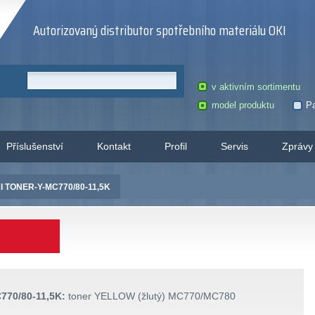
Autorizovaný distributor spotřebního materiálu OKI
v aktivním sortimentu
model produktu
Pa
Příslušenství
Kontakt
Profil
Servis
Zprávy
I TONER-Y-MC770/80-11,5K
70/80-11,5K:
toner YELLOW (žlutý) MC770/MC780