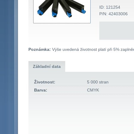
ID: 121254
P/N: 42403006
Poznámka:
Výše uvedená životnost platí při 5% zaplněn
Základní data
Životnost:
5 000 stran
Barva:
CMYK