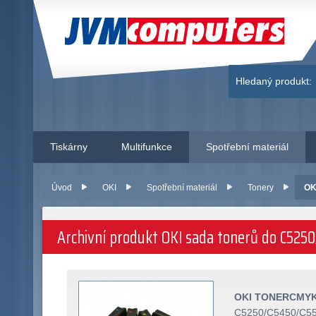
JVM Computers
Hledaný produkt:
Tiskárny
Multifunkce
Spotřební materiál
Úvod
OKI
Spotřební materiál
Tonery
OK
Archivní produkt OKI sada tonerů do C525
OKI TONERCMYK
C5250/C5450/C55