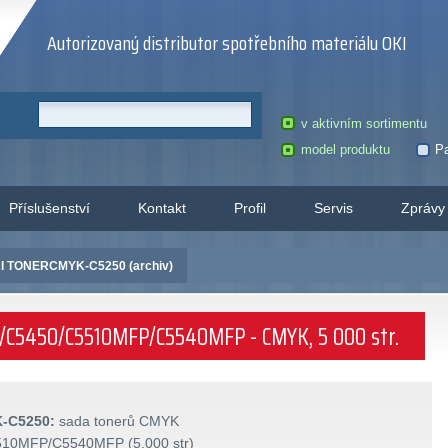
Autorizovaný distributor spotřebního materiálu OKI
v aktivním sortimentu
model produktu
Pa
Příslušenství
Kontakt
Profil
Servis
Zprávy
I TONERCMYK-C5250 (archiv)
0/C5450/C5510MFP/C5540MFP - CMYK, 5 000 str.
-C5250:
sada tonerů CMYK
10MFP/C5540MFP (5.000 str)