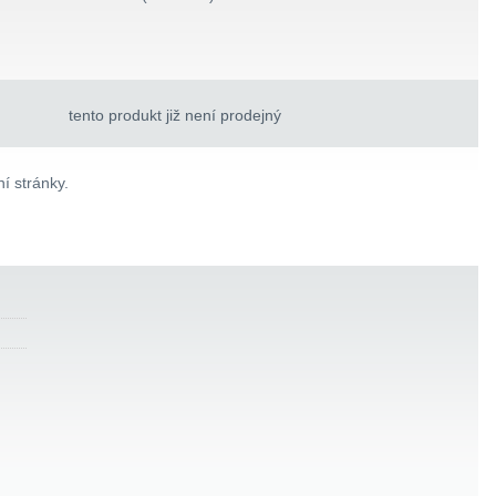
tento produkt již není prodejný
í stránky.