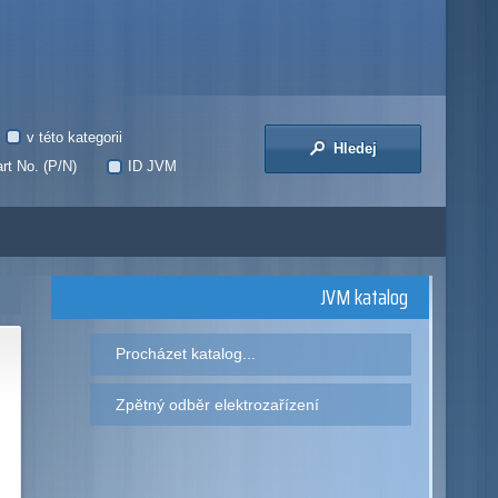
v této kategorii
Hledej
rt No. (P/N)
ID JVM
JVM katalog
Procházet katalog...
Zpětný odběr elektrozařízení