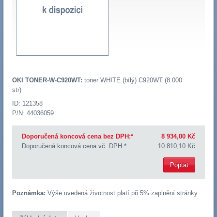
OKI TONER-W-C920WT:
toner WHITE (bílý) C920WT (8.000
str)
ID: 121358
P/N: 44036059
Doporučená koncová cena bez DPH:*
8 934,00 Kč
Doporučená koncová cena vč. DPH:*
10 810,10 Kč
Poptat
Poznámka:
Výše uvedená životnost platí při 5% zaplnění stránky.