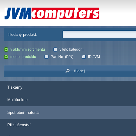
JVM Computers
Hledaný produkt:
v aktivním sortimentu
v této kategorii
model produktu
Part No. (P/N)
ID JVM
Hledej
Tiskárny
Multifunkce
Spotřební materiál
Příslušenství