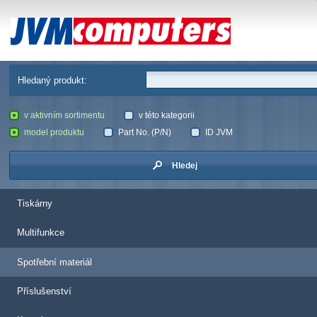
JVM Computers
Hledaný produkt:
v aktivním sortimentu
v této kategorii
model produktu
Part No. (P/N)
ID JVM
Hledej
Tiskárny
Multifunkce
Spotřební materiál
Příslušenství