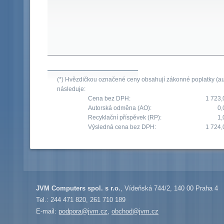
(*) Hvězdičkou označené ceny obsahují zákonné poplatky (aut
následuje:
Cena bez DPH:
1 723,
Autorská odměna (AO):
0,
Recyklační příspěvek (RP):
1,
Výsledná cena bez DPH:
1 724,
JVM Computers spol. s r.o.
, Vídeňská 744/2, 140 00 Praha 4
Tel.: 244 471 820, 261 710 189
E-mail:
podpora@jvm.cz
,
obchod@jvm.cz