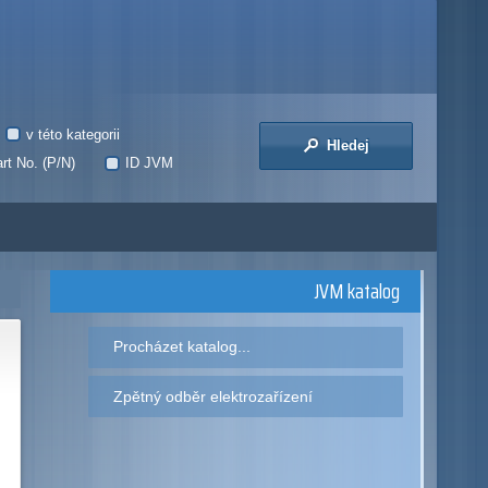
v této kategorii
Hledej
rt No. (P/N)
ID JVM
JVM katalog
Procházet katalog...
Zpětný odběr elektrozařízení