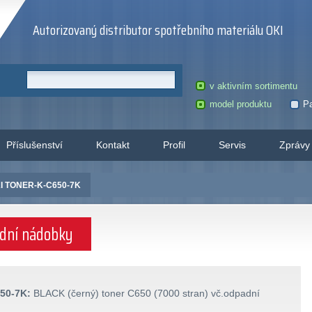
Autorizovaný distributor spotřebního materiálu OKI
v aktivním sortimentu
model produktu
Pa
Příslušenství
Kontakt
Profil
Servis
Zprávy
I TONER-K-C650-7K
adní nádobky
50-7K:
BLACK (černý) toner C650 (7000 stran) vč.odpadní