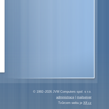
© 1992–2026 JVM Computers spol. s r.o.
administrace
|
mailserver
Tvůrcem webu je
X#.cz