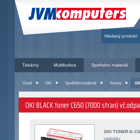
JVM Computers
Hledaný produkt:
Tiskárny
Multifunkce
Spotřební materiál
Úvod
OKI
Spotřební materiál
Tonery
OK
OKI BLACK toner C650 (7000 stran) vč.odp
OKI TONER-K-C6
nádobky