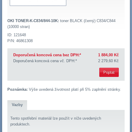
OKI TONER-K-C834/844-10K:
toner BLACK (černý) C834/C844
(10000 stran)
ID: 121648
P/N: 46861308
Doporučená koncová cena bez DPH:*
1 884,00 Kč
Doporučená koncová cena vč. DPH:*
2 279,60 Kč
Poptat
Poznámka:
Výše uvedená životnost platí při 5% zaplnění stránky.
Vazby
Tento spotřební materiál lze použít v níže uvedených
produktech.