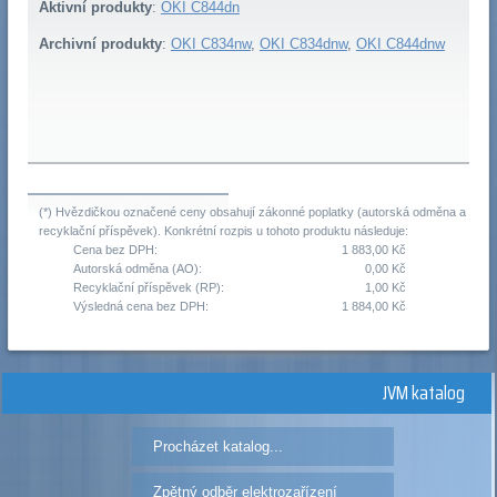
Aktivní produkty
:
OKI C844dn
Archivní produkty
:
OKI C834nw
,
OKI C834dnw
,
OKI C844dnw
(*) Hvězdičkou označené ceny obsahují zákonné poplatky (autorská odměna a
recyklační příspěvek). Konkrétní rozpis u tohoto produktu následuje:
Cena bez DPH:
1 883,00 Kč
Autorská odměna (AO):
0,00 Kč
Recyklační příspěvek (RP):
1,00 Kč
Výsledná cena bez DPH:
1 884,00 Kč
JVM katalog
Procházet katalog...
Zpětný odběr elektrozařízení