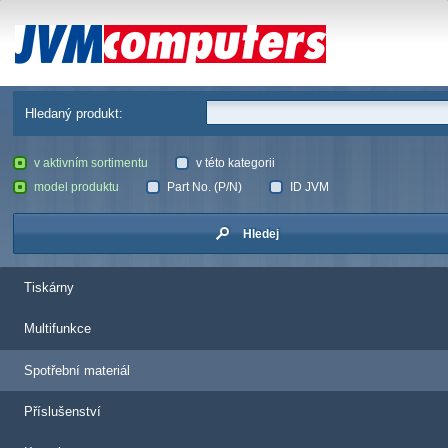
JVM Computers
Hledaný produkt:
v aktivním sortimentu
v této kategorii
model produktu
Part No. (P/N)
ID JVM
Hledej
Tiskárny
Multifunkce
Spotřební materiál
Příslušenství