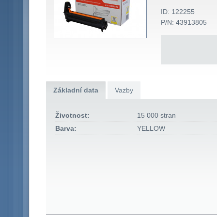
ID: 122255
P/N: 43913805
Základní data
Vazby
Životnost:
15 000 stran
Barva:
YELLOW