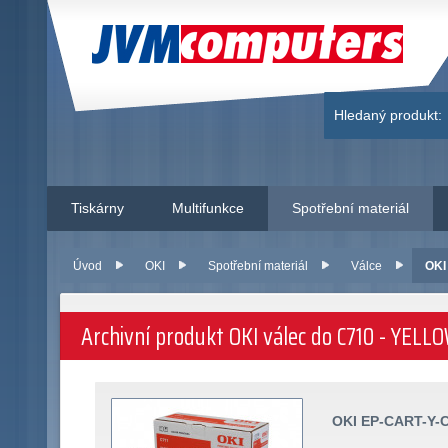
JVM Computers
Hledaný produkt:
Tiskárny
Multifunkce
Spotřební materiál
Úvod
OKI
Spotřební materiál
Válce
OKI
Archivní produkt OKI válec do C710 - YELLOW
OKI EP-CART-Y-C