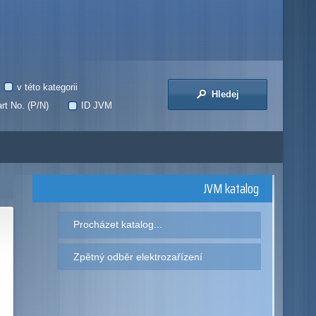
v této kategorii
Hledej
rt No. (P/N)
ID JVM
JVM katalog
Procházet katalog...
Zpětný odběr elektrozařízení