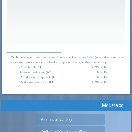
(*) Hvězdičkou označené ceny obsahují zákonné poplatky (autorská odměna a
recyklační příspěvek). Konkrétní rozpis u tohoto produktu následuje:
Cena bez DPH:
3 593,00 Kč
Autorská odměna (AO):
0,00 Kč
Recyklační příspěvek (RP):
0,00 Kč
Výsledná cena bez DPH:
3 593,00 Kč
JVM katalog
Procházet katalog...
Zpětný odběr elektrozařízení