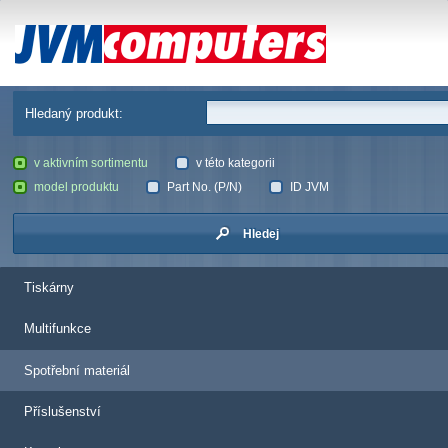
JVM Computers
Hledaný produkt:
v aktivním sortimentu
v této kategorii
model produktu
Part No. (P/N)
ID JVM
Hledej
Tiskárny
Multifunkce
Spotřební materiál
Příslušenství