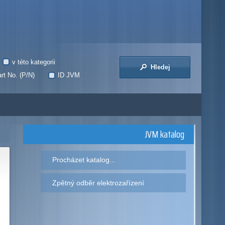
v této kategorii
Hledej
rt No. (P/N)
ID JVM
JVM katalog
Procházet katalog...
Zpětný odběr elektrozařízení