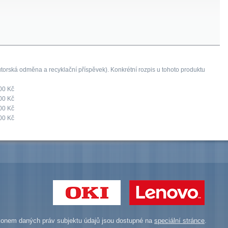
orská odměna a recyklační příspěvek). Konkrétní rozpis u tohoto produktu
00 Kč
00 Kč
00 Kč
00 Kč
onem daných práv subjektu údajů jsou dostupné na
speciální stránce
.