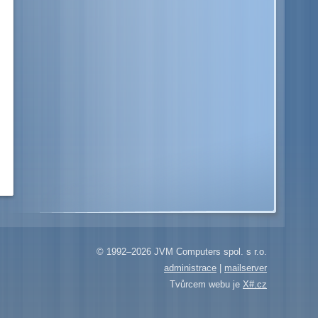
© 1992–2026 JVM Computers spol. s r.o.
administrace
|
mailserver
Tvůrcem webu je
X#.cz