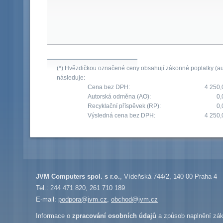
(*) Hvězdičkou označené ceny obsahují zákonné poplatky (aut
následuje:
Cena bez DPH:
4 250,
Autorská odměna (AO):
0,
Recyklační příspěvek (RP):
0,
Výsledná cena bez DPH:
4 250,
JVM Computers spol. s r.o.
, Vídeňská 744/2, 140 00 Praha 4
Tel.: 244 471 820, 261 710 189
E-mail:
podpora@jvm.cz
,
obchod@jvm.cz
Informace o
zpracování osobních údajů
a způsob naplnění zák