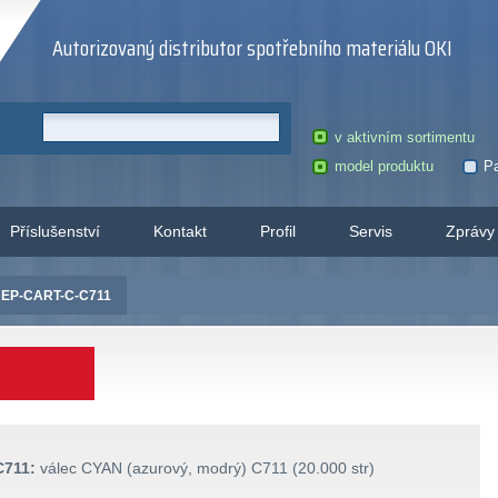
Autorizovaný distributor spotřebního materiálu OKI
v aktivním sortimentu
model produktu
Pa
Příslušenství
Kontakt
Profil
Servis
Zprávy
 EP-CART-C-C711
C711:
válec CYAN (azurový, modrý) C711 (20.000 str)