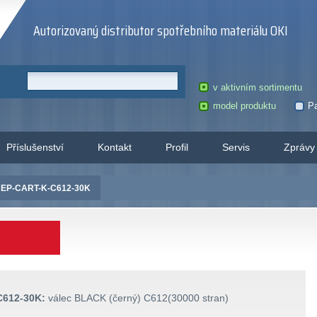
Autorizovaný distributor spotřebního materiálu OKI
v aktivním sortimentu
model produktu
Pa
Příslušenství
Kontakt
Profil
Servis
Zprávy
 EP-CART-K-C612-30K
C612-30K:
válec BLACK (černý) C612(30000 stran)