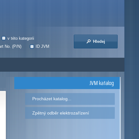
v této kategorii
Hledej
rt No. (P/N)
ID JVM
JVM katalog
Procházet katalog...
Zpětný odběr elektrozařízení