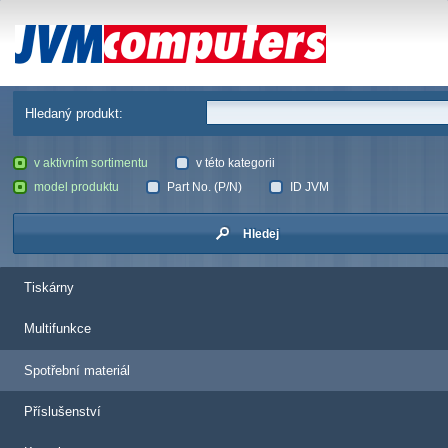
JVM Computers
Hledaný produkt:
v aktivním sortimentu
v této kategorii
model produktu
Part No. (P/N)
ID JVM
Hledej
Tiskárny
Multifunkce
Spotřební materiál
Příslušenství