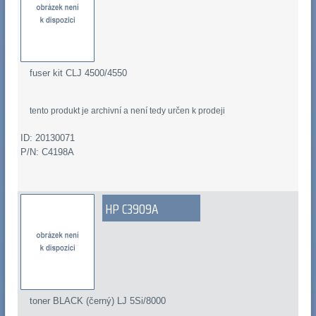
fuser kit CLJ 4500/4550
tento produkt je archivní a není tedy určen k prodeji
ID: 20130071
P/N: C4198A
HP C3909A
toner BLACK (černý) LJ 5Si/8000