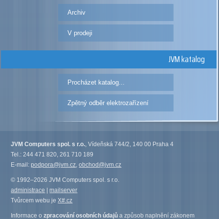
Archiv
V prodeji
JVM katalog
Procházet katalog...
Zpětný odběr elektrozařízení
JVM Computers spol. s r.o.
, Vídeňská 744/2, 140 00 Praha 4
Tel.: 244 471 820, 261 710 189
E-mail:
podpora@jvm.cz
,
obchod@jvm.cz
© 1992–2026 JVM Computers spol. s r.o.
administrace
|
mailserver
Tvůrcem webu je
X#.cz
Informace o
zpracování osobních údajů
a způsob naplnění zákonem