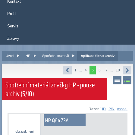
Kontakt
Profil
Servis
Zprávy
Úvod
HP
Spotřební materiál
Aplikace filtru: archiv
1
...
4
5
6
7
...
10
Spotřební materiál značky HP - pouze
archiv (5/10)
Řazení:
ID
|
P/N
|
model
HP Q6473A