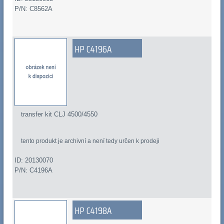
P/N: C8562A
HP C4196A
transfer kit CLJ 4500/4550
tento produkt je archivní a není tedy určen k prodeji
ID: 20130070
P/N: C4196A
HP C4198A