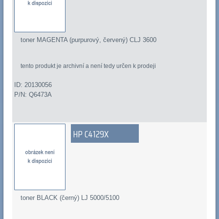
toner MAGENTA (purpurový, červený) CLJ 3600
tento produkt je archivní a není tedy určen k prodeji
ID: 20130056
P/N: Q6473A
HP C4129X
toner BLACK (černý) LJ 5000/5100