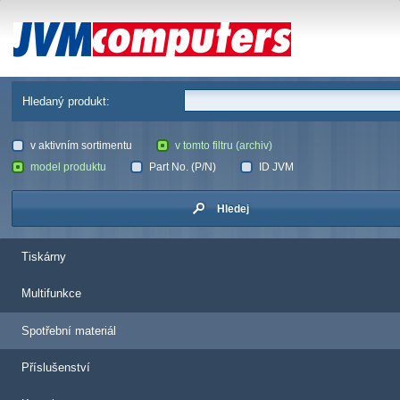
JVM Computers
Hledaný produkt:
v aktivním sortimentu
v tomto filtru (archiv)
model produktu
Part No. (P/N)
ID JVM
Hledej
Tiskárny
Multifunkce
Spotřební materiál
Příslušenství