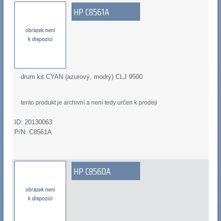
HP C8561A
drum kit CYAN (azurový, modrý) CLJ 9500
tento produkt je archivní a není tedy určen k prodeji
ID: 20130063
P/N: C8561A
HP C8560A