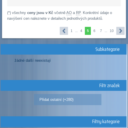
(*) všechny
ceny jsou v Kč
včetně
AO
a
RP
. Konkrétní údaje o
navýšení cen naleznete v detailech jednotlivých produktů.
1
...
4
5
6
7
...
10
Subkategorie
žádné další neexistují
Filtr značek
Přidat ostatní (+280)
Filtry kategorie