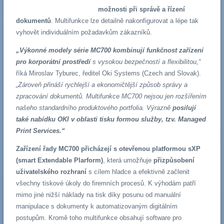
možnosti při správě a řízení
dokumentů
. Multifunkce lze detailně nakonfigurovat a lépe tak
vyhovět individuálním požadavkům zákazníků.
„Výkonné modely série MC700 kombinují funkčnost zařízení
pro korporátní prostředí
s vysokou bezpečností a flexibilitou,“
říká Miroslav Tyburec, ředitel Oki Systems (Czech and Slovak).
„Zároveň přináší rychlejší a ekonomičtější způsob správy a
zpracování dokumentů. Multifunkce MC700 nejsou jen rozšířením
našeho standardního produktového portfolia. Výrazně
posilují
také nabídku OKI v oblasti tisku formou služby, tzv. Managed
Print Services.“
Zařízení řady MC700 přicházejí s otevřenou platformou sXP
(smart Extendable Plarform)
, která umožňuje
přizpůsobení
uživatelského rozhraní
s cílem hladce a efektivně začlenit
všechny tiskové úkoly do firemních procesů. K výhodám patří
mimo jiné nižší náklady na tisk díky posunu od manuální
manipulace s dokumenty k automatizovaným digitálním
postupům. Kromě toho multifunkce obsahují software pro