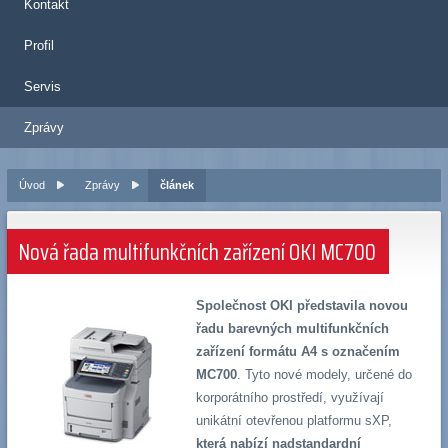
Kontakt
Profil
Servis
Zprávy
Úvod
Zprávy
článek
Nová řada multifunkčních zařízení OKI MC700
Společnost OKI
představila novou
řadu barevných multifunkčních
zařízení formátu A4 s označením
MC700
. Tyto nové modely, určené do
korporátního prostředí, využívají
unikátní otevřenou platformu sXP,
která nabízí nadstandardní