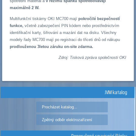
spotřební materiál a
v režimu spánku spotřebovávají
maximálně 2 W.
Multifunkční tiskárny OKI MC700 mají
pokročilé bezpečností
funkce,
včetně zabezpečení PIN kódem nebo prostřednictvím
identifikační karty, šifrování a mazání dat na disku. Všechny
modely řady MC700 mají po registraci do třiceti dnů od nákupu
prodlouženou 3letou záruku on-site zdarma.
Zdroj: Tisková zpráva společnosti OKI
JVM katalog
Procházet katalog...
Zpětný odběr elektrozařízení
Doporučené související články