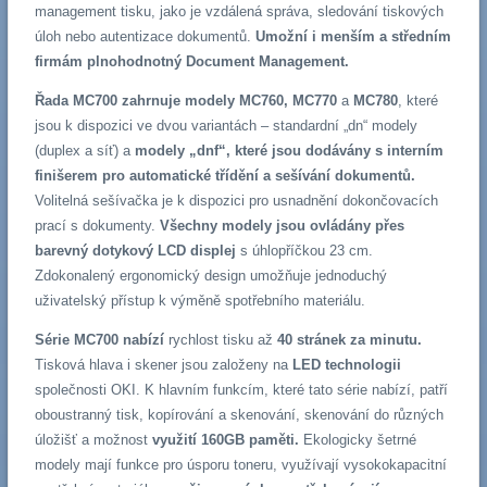
management tisku, jako je vzdálená správa, sledování tiskových
úloh nebo autentizace dokumentů.
Umožní i menším a středním
firmám plnohodnotný Document Management.
Řada MC700
zahrnuje modely MC760, MC770
a
MC780
, které
jsou k dispozici ve dvou variantách – standardní „dn“ modely
(duplex a síť) a
modely „dnf“, které jsou dodávány s interním
finišerem pro automatické třídění a sešívání dokumentů.
Volitelná sešívačka je k dispozici pro usnadnění dokončovacích
prací s dokumenty.
Všechny modely jsou ovládány přes
barevný dotykový LCD displej
s úhlopříčkou 23 cm.
Zdokonalený ergonomický design umožňuje jednoduchý
uživatelský přístup k výměně spotřebního materiálu.
Série MC700 nabízí
rychlost tisku až
40 stránek za minutu.
Tisková hlava i skener jsou založeny na
LED technologii
společnosti OKI. K hlavním funkcím, které tato série nabízí, patří
oboustranný tisk, kopírování a skenování, skenování do různých
úložišť a možnost
využití 160GB paměti.
Ekologicky šetrné
modely mají funkce pro úsporu toneru, využívají vysokokapacitní