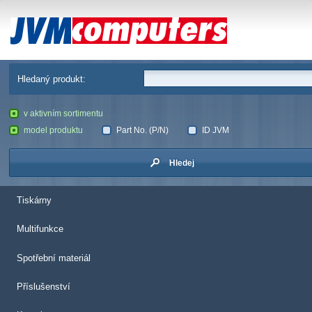
JVM Computers
Hledaný produkt:
v aktivním sortimentu
model produktu
Part No. (P/N)
ID JVM
Hledej
Tiskárny
Multifunkce
Spotřební materiál
Příslušenství