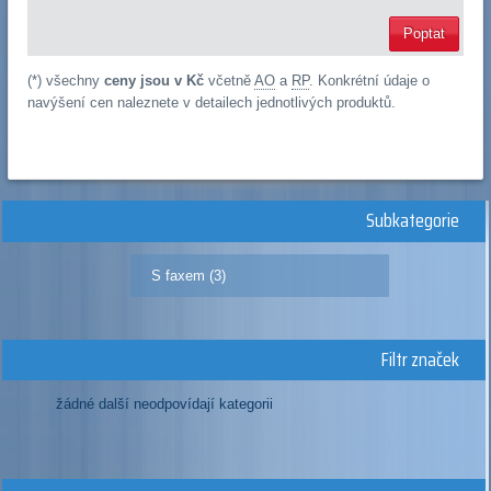
Poptat
(*) všechny
ceny jsou v Kč
včetně
AO
a
RP
. Konkrétní údaje o
navýšení cen naleznete v detailech jednotlivých produktů.
Subkategorie
S faxem (3)
Filtr značek
žádné další neodpovídají kategorii