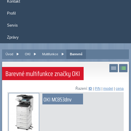
Kontakt
Profil
Servis
Zprávy
Úvod
OKI
Multifunkce
Barevné
Barevné multifunkce značky OKI
Řazení:
ID
|
P/N
|
model
|
cena
OKI MC853dnv