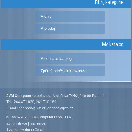
Filtry kategorie
Archiv
V prodeji
JVM katalog
Procházet katalog...
Zpětný odběr elektrozařízení
JVM Computers spol. s r.o.
, Vídeňská 744/2, 140 00 Praha 4
Tel.: 244 471 820, 261 710 189
E-mail:
podpora@jvm.cz
,
obchod@jvm.cz
© 1992–2026 JVM Computers spol. s r.o.
administrace
|
mailserver
Tvůrcem webu je
X#.cz