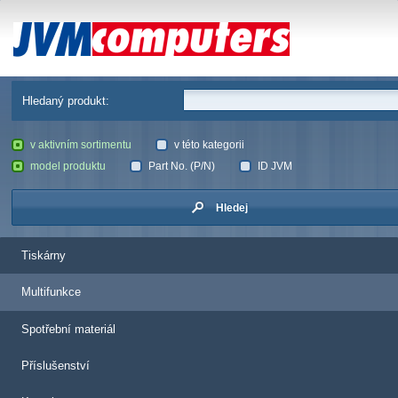
JVM Computers
Hledaný produkt:
v aktivním sortimentu
v této kategorii
model produktu
Part No. (P/N)
ID JVM
Hledej
Tiskárny
Multifunkce
Spotřební materiál
Příslušenství