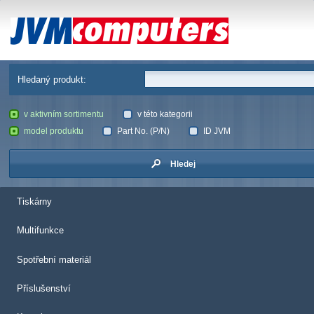
JVM Computers
Hledaný produkt:
v aktivním sortimentu
v této kategorii
model produktu
Part No. (P/N)
ID JVM
Hledej
Tiskárny
Multifunkce
Spotřební materiál
Příslušenství