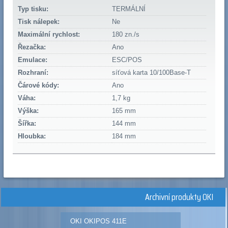
Typ tisku:
TERMÁLNÍ
Tisk nálepek:
Ne
Maximální rychlost:
180 zn./s
Řezačka:
Ano
Emulace:
ESC/POS
Rozhraní:
síťová karta 10/100Base-T
Čárové kódy:
Ano
Váha:
1,7 kg
Výška:
165 mm
Šířka:
144 mm
Hloubka:
184 mm
Archivní produkty OKI
OKI OKIPOS 411E