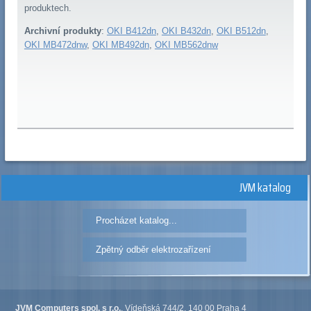
produktech.
Archivní produkty
:
OKI B412dn
,
OKI B432dn
,
OKI B512dn
,
OKI MB472dnw
,
OKI MB492dn
,
OKI MB562dnw
JVM katalog
Procházet katalog...
Zpětný odběr elektrozařízení
JVM Computers spol. s r.o.
, Vídeňská 744/2, 140 00 Praha 4