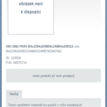
OKI 2ND-TRAY-B4x1/B4x2/MB4x1/MB4x2/B512:
pro
B412/B432/B512/MB472/MB792/MC562
ID: 113028
P/N: 44575714
tento produkt již není prodejný
Vazby
Tento spotřební materiál lze použít v níže uvedených