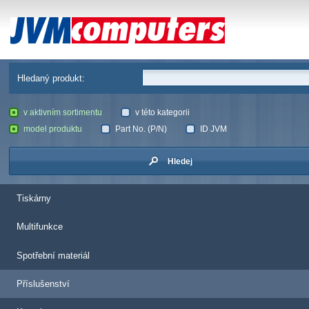
JVM Computers
Hledaný produkt:
v aktivním sortimentu
v této kategorii
model produktu
Part No. (P/N)
ID JVM
Hledej
Tiskárny
Multifunkce
Spotřební materiál
Příslušenství