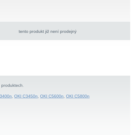
tento produkt již není prodejný
h produktech.
C3400n
,
OKI C3450n
,
OKI C5600n
,
OKI C5800n