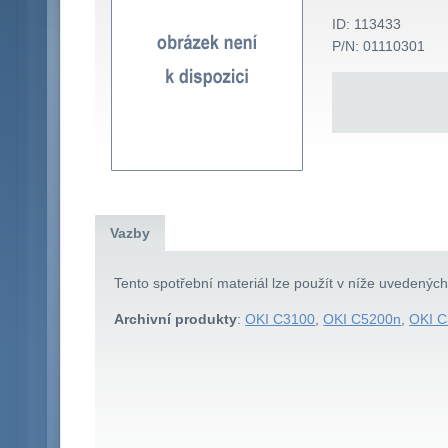
ID: 113433
P/N: 01110301
Vazby
Tento spotřební materiál lze použít v níže uvedenýc
Archivní produkty
:
OKI C3100
,
OKI C5200n
,
OKI 