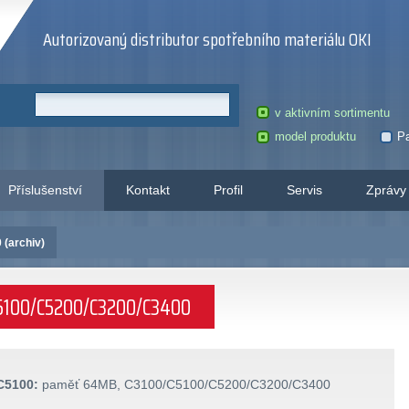
Autorizovaný distributor spotřebního materiálu OKI
v aktivním sortimentu
model produktu
Pa
Příslušenství
Kontakt
Profil
Servis
Zprávy
(archiv)
C5100/C5200/C3200/C3400
C5100:
paměť 64MB, C3100/C5100/C5200/C3200/C3400