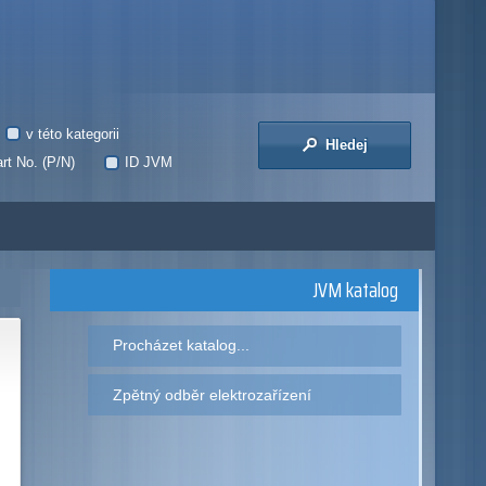
v této kategorii
Hledej
rt No. (P/N)
ID JVM
JVM katalog
Procházet katalog...
Zpětný odběr elektrozařízení