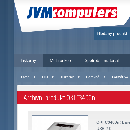
JVM Computers
Hledaný produkt:
Tiskárny
Multifunkce
Spotřební materiál
Úvod
OKI
Tiskárny
Barevné
Formát A4
Archivní produkt OKI C3400n
OKI C3400n:
bare
USB 2.0