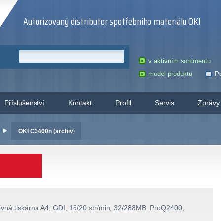
Autorizovaný distributor spotřebního materiálu OKI
v aktivním sortimentu
model produktu
Pa
Příslušenství
Kontakt
Profil
Servis
Zprávy
OKI C3400n (archiv)
vná tiskárna A4, GDI, 16/20 str/min, 32/288MB, ProQ2400,