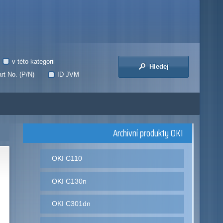
v této kategorii
Hledej
rt No. (P/N)
ID JVM
Archivní produkty OKI
OKI C110
OKI C130n
OKI C301dn