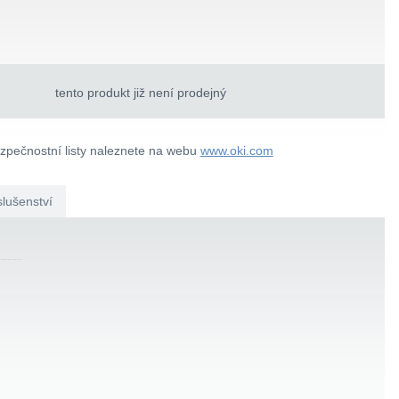
tento produkt již není prodejný
ezpečnostní listy naleznete na webu
www.oki.com
slušenství