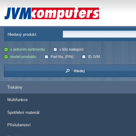
JVM Computers
Hledaný produkt:
v aktivním sortimentu
v této kategorii
model produktu
Part No. (P/N)
ID JVM
Hledej
Tiskárny
Multifunkce
Spotřební materiál
Příslušenství