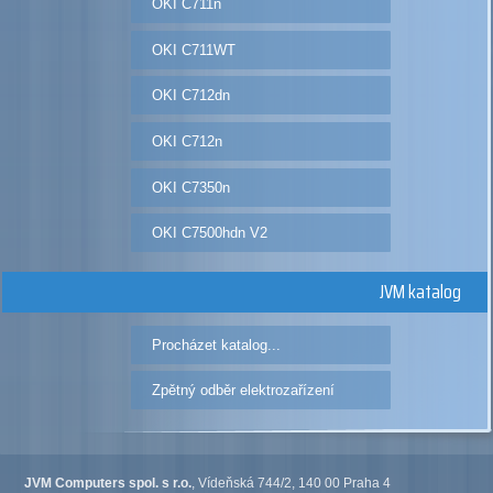
OKI C711n
OKI C711WT
OKI C712dn
OKI C712n
OKI C7350n
OKI C7500hdn V2
JVM katalog
Procházet katalog...
Zpětný odběr elektrozařízení
JVM Computers spol. s r.o.
, Vídeňská 744/2, 140 00 Praha 4