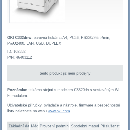
OKI C332dnw:
barevná tiskárna A4, PCL6, PS330/26str/min,
ProQ2400, LAN, USB, DUPLEX
ID: 102332
P/N: 46403112
tento produkt již není prodejný
Poznámka:
tiskárna stejná s modelem C3320dn s vestavěným Wi-
Fi modulem.
Uživatelské příručky, ovladače a nástroje, firmware a bezpečnostní
listy naleznete na webu
www.oki.com
Základní data
Média
Provozní podmínky
Spotřební materiál
Příslušenství