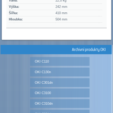
Váha:
22,0 kg
Výška:
242 mm
Šířka:
410 mm
Hloubka:
504 mm
Archivní produkty OKI
OKI C110
OKI C130n
OKI C301dn
OKI C3100
OKI C310dn