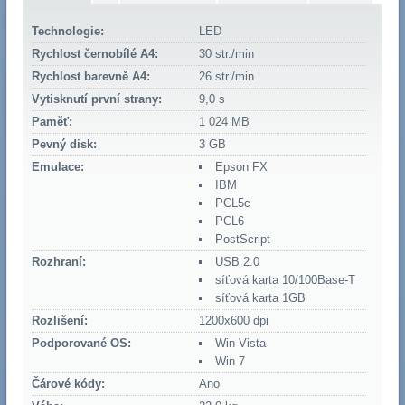
Technologie:
LED
Rychlost černobílé A4:
30 str./min
Rychlost barevně A4:
26 str./min
Vytisknutí první strany:
9,0 s
Paměť:
1 024 MB
Pevný disk:
3 GB
Emulace:
Epson FX
IBM
PCL5c
PCL6
PostScript
Rozhraní:
USB 2.0
síťová karta 10/100Base-T
síťová karta 1GB
Rozlišení:
1200x600 dpi
Podporované OS:
Win Vista
Win 7
Čárové kódy:
Ano