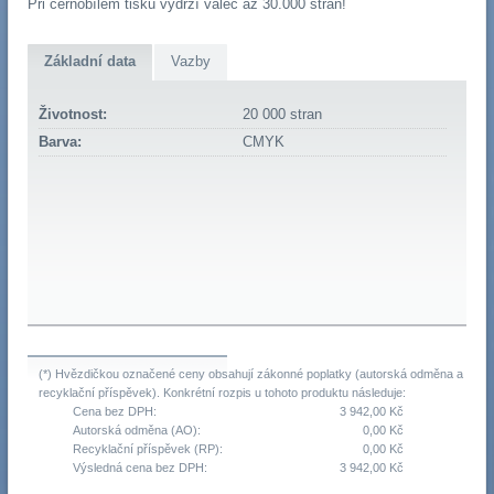
Při černobílém tisku vydrží válec až 30.000 stran!
Základní data
Vazby
Životnost:
20 000 stran
Barva:
CMYK
(*) Hvězdičkou označené ceny obsahují zákonné poplatky (autorská odměna a
recyklační příspěvek). Konkrétní rozpis u tohoto produktu následuje:
Cena bez DPH:
3 942,00 Kč
Autorská odměna (AO):
0,00 Kč
Recyklační příspěvek (RP):
0,00 Kč
Výsledná cena bez DPH:
3 942,00 Kč