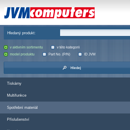
JVM Computers
Hledaný produkt:
v aktivním sortimentu
v této kategorii
model produktu
Part No. (P/N)
ID JVM
Hledej
Tiskárny
Multifunkce
Spotřební materiál
Příslušenství