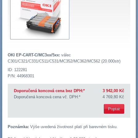
OKI EP-CART-C/MC3xx/5xx:
válec
C301/C321/C331/C511/C531/MC352/MC362/MC562 (20.000str)
ID: 122281
P/N: 44968301
Doporučená koncová cena bez DPH:*
3 942,00 Kč
Doporučená koncová cena vč. DPH:*
4 769,80 Kč
Poptat
Poznámka:
Výše uvedená životnost platí při barevném tisku.