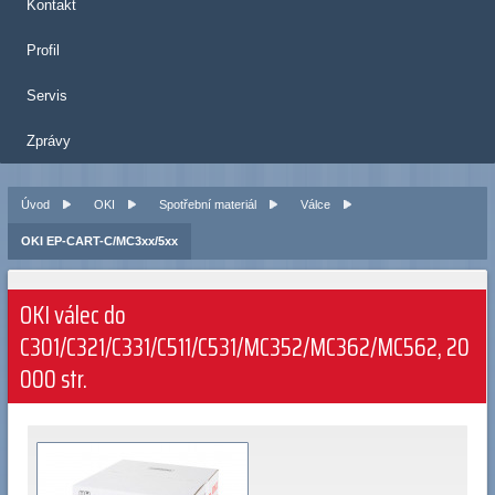
Kontakt
Profil
Servis
Zprávy
Úvod
OKI
Spotřební materiál
Válce
OKI EP-CART-C/MC3xx/5xx
OKI válec do
C301/C321/C331/C511/C531/MC352/MC362/MC562, 20
000 str.