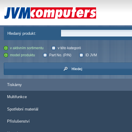
JVM Computers
Hledaný produkt:
v aktivním sortimentu
v této kategorii
model produktu
Part No. (P/N)
ID JVM
Hledej
Tiskárny
Multifunkce
Spotřební materiál
Příslušenství