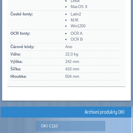
Linux
MacOS X
České fonty:
Latin2
MJK
Win1250
OCR fonty:
OCR A
OCR B
Čárové kódy:
Ano
Váha:
22,0 kg
Výška:
242 mm
Šířka:
410 mm
Hloubka:
504 mm
Archivní produkty OKI
OKI C110