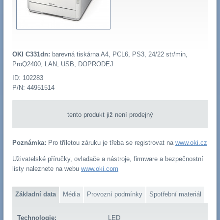
OKI C331dn:
barevná tiskárna A4, PCL6, PS3, 24/22 str/min,
ProQ2400, LAN, USB, DOPRODEJ
ID: 102283
P/N: 44951514
tento produkt již není prodejný
Poznámka:
Pro tříletou záruku je třeba se registrovat na
www.oki.cz
Uživatelské příručky, ovladače a nástroje, firmware a bezpečnostní
listy naleznete na webu
www.oki.com
Základní data
Média
Provozní podmínky
Spotřební materiál
Technologie:
LED