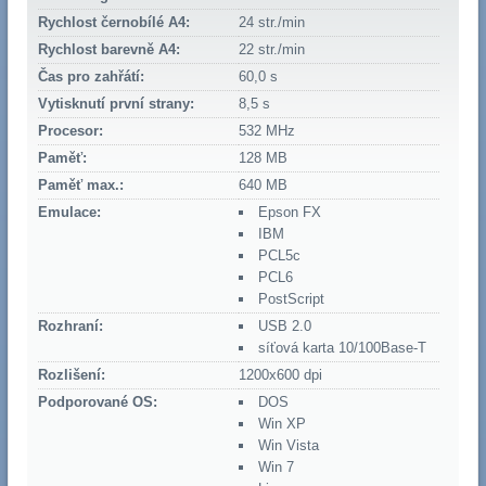
Rychlost černobílé A4:
24 str./min
Rychlost barevně A4:
22 str./min
Čas pro zahřátí:
60,0 s
Vytisknutí první strany:
8,5 s
Procesor:
532 MHz
Paměť:
128 MB
Paměť max.:
640 MB
Emulace:
Epson FX
IBM
PCL5c
PCL6
PostScript
Rozhraní:
USB 2.0
síťová karta 10/100Base-T
Rozlišení:
1200x600 dpi
Podporované OS:
DOS
Win XP
Win Vista
Win 7