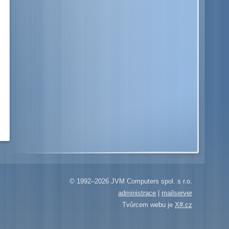
© 1992–2026 JVM Computers spol. s r.o.
administrace
|
mailserver
Tvůrcem webu je
X#.cz