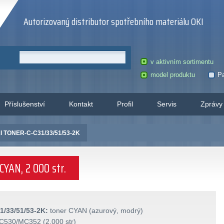
Autorizovaný distributor spotřebního materiálu OKI
v aktivním sortimentu
model produktu
Pa
Příslušenství
Kontakt
Profil
Servis
Zprávy
I TONER-C-C31/33/51/53-2K
CYAN, 2 000 str.
/33/51/53-2K:
toner CYAN (azurový, modrý)
530/MC352 (2.000 str)