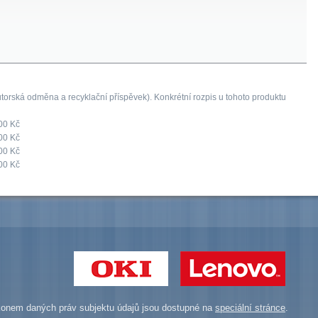
orská odměna a recyklační příspěvek). Konkrétní rozpis u tohoto produktu
00 Kč
00 Kč
00 Kč
00 Kč
onem daných práv subjektu údajů jsou dostupné na
speciální stránce
.