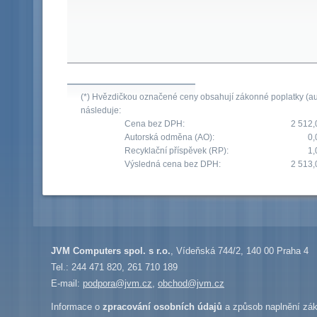
(*) Hvězdičkou označené ceny obsahují zákonné poplatky (aut
následuje:
Cena bez DPH:
2 512,
Autorská odměna (AO):
0,
Recyklační příspěvek (RP):
1,
Výsledná cena bez DPH:
2 513,
JVM Computers spol. s r.o.
, Vídeňská 744/2, 140 00 Praha 4
Tel.: 244 471 820, 261 710 189
E-mail:
podpora@jvm.cz
,
obchod@jvm.cz
Informace o
zpracování osobních údajů
a způsob naplnění zák