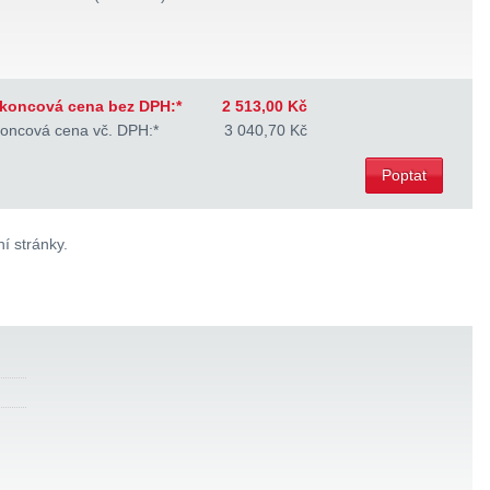
koncová cena bez DPH:*
2 513,00 Kč
oncová cena vč. DPH:*
3 040,70 Kč
Poptat
í stránky.