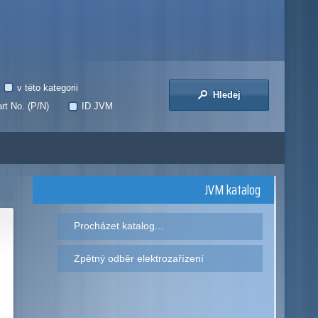
v této kategorii
Hledej
rt No. (P/N)
ID JVM
JVM katalog
Procházet katalog...
Zpětný odběr elektrozařízení