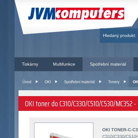
JVM Computers
Hledaný produkt:
Tiskárny
Multifunkce
Spotřební materiál
Úvod
OKI
Spotřební materiál
Tonery
OK
OKI toner do C310/C330/C510/C530/MC352 - 
OKI TONER-C-C31
C310/C330/C510/C