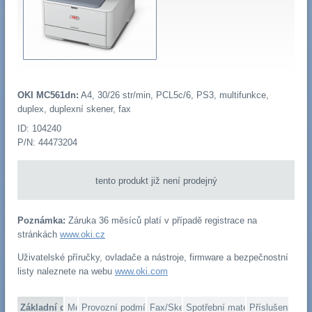
OKI MC561dn:
A4, 30/26 str/min, PCL5c/6, PS3, multifunkce,
duplex, duplexní skener, fax
ID: 104240
P/N: 44473204
tento produkt již není prodejný
Poznámka:
Záruka 36 měsíců platí v případě registrace na
stránkách
www.oki.cz
Uživatelské příručky, ovladače a nástroje, firmware a bezpečnostní
listy naleznete na webu
www.oki.com
Základní data
Média
Provozní podmínky
Fax/Skener
Spotřební materiál
Příslušenství