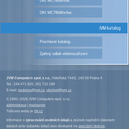
OKI MC780dfnfax
OKI MC780dfnvfax
JVM katalog
Procházet katalog...
Zpětný odběr elektrozařízení
JVM Computers spol. s r.o.
, Vídeňská 744/2, 140 00 Praha 4
Tel.: 244 471 820, 261 710 189
E-mail:
podpora@jvm.cz
,
obchod@jvm.cz
© 1992–2026 JVM Computers spol. s r.o.
administrace
|
mailserver
Tvůrcem webu je
X#.cz
Informace o
zpracování osobních údajů
a způsob naplnění zákonem
daných práv subjektu údajů jsou dostupné na
speciální stránce
.