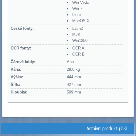
Win Vista
Win 7
Linux
MacOS X
České fonty:
Latin2
MJK
Win1250
OCR fonty:
OCR A
OCR B
Čárové kódy:
Ano
Váha:
29,0 kg
Výška:
444 mm
Šířka:
427 mm
Hloubka:
509 mm
Archivní produkty OKI