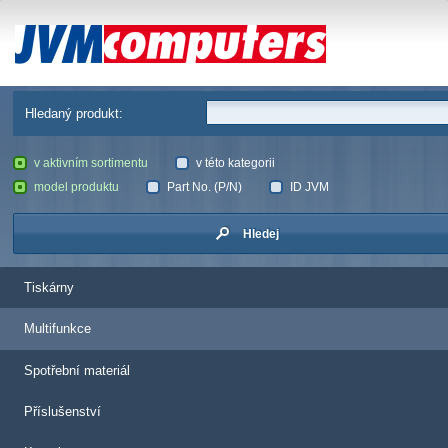
JVM Computers
Hledaný produkt:
v aktivním sortimentu
v této kategorii
model produktu
Part No. (P/N)
ID JVM
Hledej
Tiskárny
Multifunkce
Spotřební materiál
Příslušenství