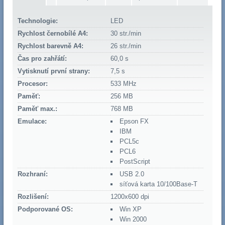
Technologie:
LED
Rychlost černobílé A4:
30 str./min
Rychlost barevně A4:
26 str./min
Čas pro zahřátí:
60,0 s
Vytisknutí první strany:
7,5 s
Procesor:
533 MHz
Paměť:
256 MB
Paměť max.:
768 MB
Emulace:
Epson FX
IBM
PCL5c
PCL6
PostScript
Rozhraní:
USB 2.0
síťová karta 10/100Base-T
Rozlišení:
1200x600 dpi
Podporované OS:
Win XP
Win 2000