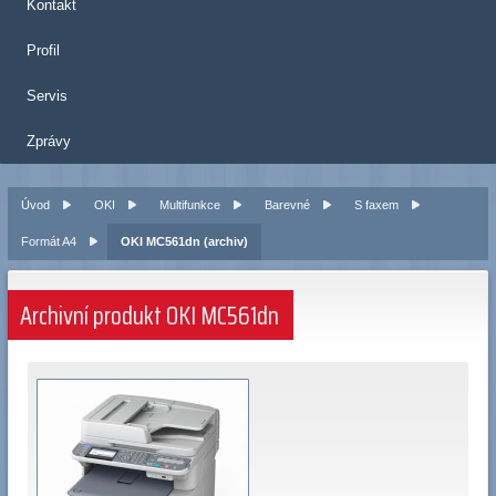
Kontakt
Profil
Servis
Zprávy
Úvod
OKI
Multifunkce
Barevné
S faxem
Formát A4
OKI MC561dn (archiv)
Archivní produkt OKI MC561dn