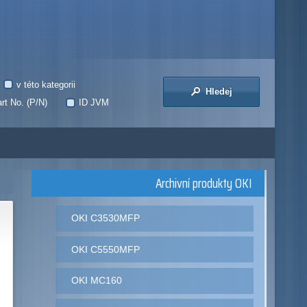
v této kategorii
Hledej
rt No. (P/N)
ID JVM
Archivní produkty OKI
OKI C3530MFP
OKI C5550MFP
OKI MC160