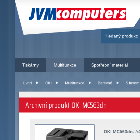
JVM Computers
Hledaný produkt:
Tiskárny
Multifunkce
Spotřební materiál
Úvod
OKI
Multifunkce
Barevné
S faxem
Archivní produkt OKI MC563dn
OKI MC563dn:
A4