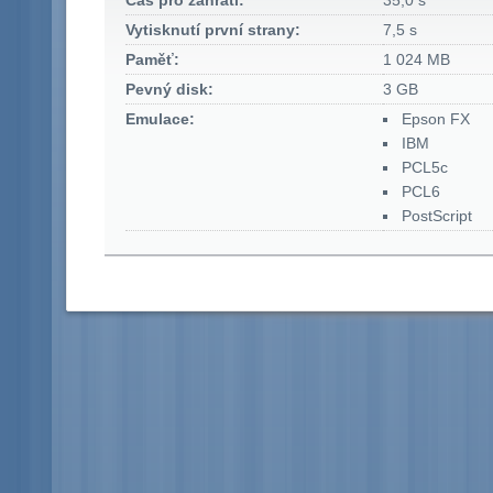
Čas pro zahřátí:
35,0 s
Vytisknutí první strany:
7,5 s
Paměť:
1 024 MB
Pevný disk:
3 GB
Emulace:
Epson FX
IBM
PCL5c
PCL6
PostScript