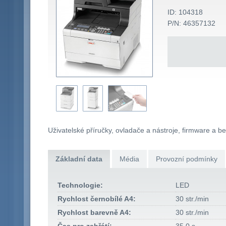
ID: 104318
P/N: 46357132
Uživatelské příručky, ovladače a nástroje, firmware a b
Základní data
Média
Provozní podmínky
Technologie:
LED
Rychlost černobílé A4:
30 str./min
Rychlost barevně A4:
30 str./min