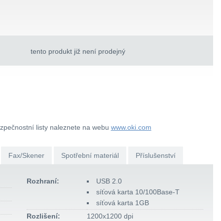
tento produkt již není prodejný
ezpečnostní listy naleznete na webu
www.oki.com
Fax/Skener
Spotřební materiál
Příslušenství
Rozhraní:
USB 2.0
síťová karta 10/100Base-T
síťová karta 1GB
Rozlišení:
1200x1200 dpi