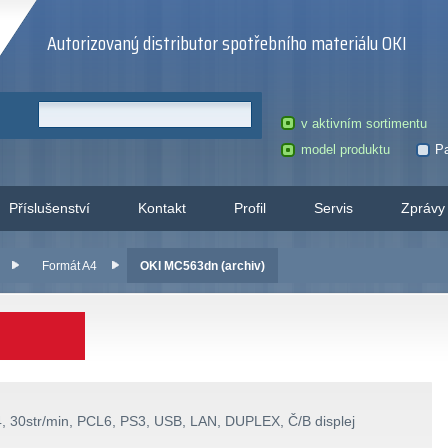
Autorizovaný distributor spotřebního materiálu OKI
v aktivním sortimentu
model produktu
Pa
Příslušenství
Kontakt
Profil
Servis
Zprávy
Formát A4
OKI MC563dn (archiv)
, 30str/min, PCL6, PS3, USB, LAN, DUPLEX, Č/B displej