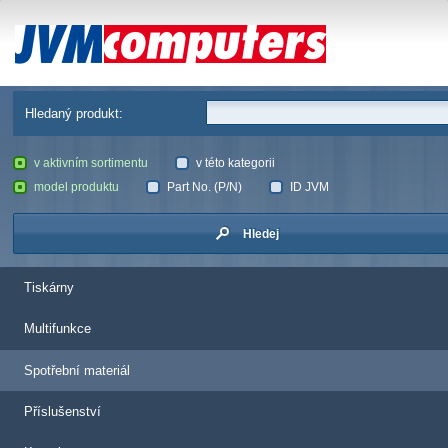
JVM Computers
Hledaný produkt:
v aktivním sortimentu
v této kategorii
model produktu
Part No. (P/N)
ID JVM
Hledej
Tiskárny
Multifunkce
Spotřební materiál
Příslušenství