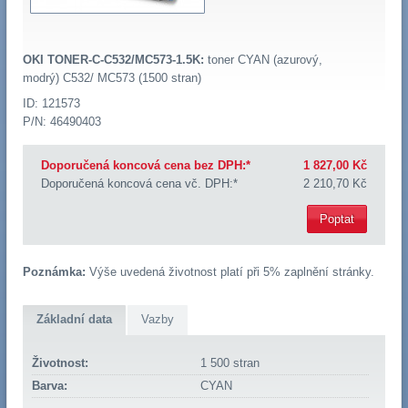
OKI TONER-C-C532/MC573-1.5K:
toner CYAN (azurový,
modrý) C532/ MC573 (1500 stran)
ID: 121573
P/N: 46490403
Doporučená koncová cena bez DPH:*
1 827,00 Kč
Doporučená koncová cena vč. DPH:*
2 210,70 Kč
Poptat
Poznámka:
Výše uvedená životnost platí při 5% zaplnění stránky.
Základní data
Vazby
Životnost:
1 500 stran
Barva:
CYAN