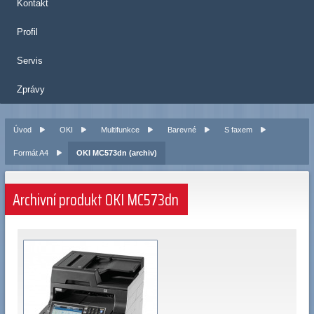
Kontakt
Profil
Servis
Zprávy
Úvod
OKI
Multifunkce
Barevné
S faxem
Formát A4
OKI MC573dn (archiv)
Archivní produkt OKI MC573dn