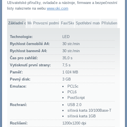
Uživatelské příručky, ovladače a nástroje, firmware a bezpečnostní
listy naleznete na webu
www.oki.com
Základní data
Média
Provozní podmínky
Fax/Skener
Spotřební materiál
Příslušenství
Technologie:
LED
Rychlost černobílé A4:
30 str./min
Rychlost barevně A4:
30 str./min
Čas pro zahřátí:
35,0 s
Vytisknutí první strany:
7,5 s
Paměť:
1 024 MB
Pevný disk:
3 GB
Emulace:
PCL5c
PCL6
PostScript
Rozhraní:
USB 2.0
síťová karta 10/100Base-T
síťová karta 1GB
Rozlišení:
1200x1200 dpi