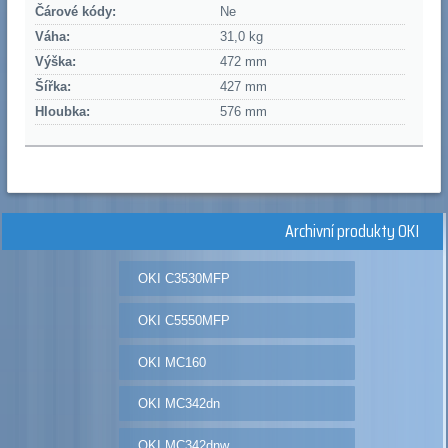
Čárové kódy:
Ne
Váha:
31,0 kg
Výška:
472 mm
Šířka:
427 mm
Hloubka:
576 mm
Archivní produkty OKI
OKI C3530MFP
OKI C5550MFP
OKI MC160
OKI MC342dn
OKI MC342dnw