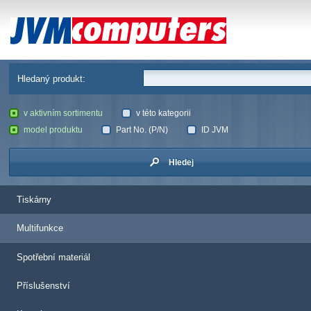
JVM Computers
Hledaný produkt:
v aktivním sortimentu
v této kategorii
model produktu
Part No. (P/N)
ID JVM
Hledej
Tiskárny
Multifunkce
Spotřební materiál
Příslušenství