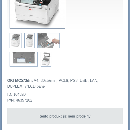
OKI MC573dn:
A4, 30str/min, PCL6, PS3, USB, LAN,
DUPLEX, 7″LCD panel
ID: 104320
P/N: 46357102
tento produkt již není prodejný