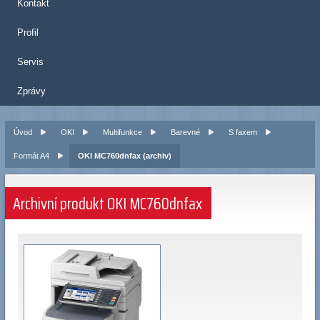
Kontakt
Profil
Servis
Zprávy
Úvod
OKI
Multifunkce
Barevné
S faxem
Formát A4
OKI MC760dnfax (archiv)
Archivní produkt OKI MC760dnfax