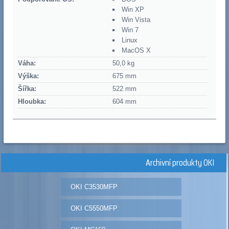
Win XP
Win Vista
Win 7
Linux
MacOS X
Váha:
50,0 kg
Výška:
675 mm
Šířka:
522 mm
Hloubka:
604 mm
Archivní produkty OKI
OKI C3530MFP
OKI C5550MFP