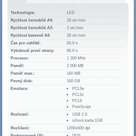
Technologie:
LED
Rychlost černobílé A4:
28 str./min
Rychlost černobílé A3:
2 str./min
Rychlost barevně A4:
28 str./min
Čas pro zahřátí:
60,0 s
Vytisknutí první strany:
80,0 s
Procesor:
1 200 MHz
Paměť:
2 000 MB
Paměť max.:
160 MB
Pevný disk:
160 GB
Emulace:
PCL5e
PCL5c
PCL6
PostScript
Rozhraní:
USB 2.0
síťová karta 1GB
Rozlišení:
1200x600 dpi
Podporované OS:
DOS