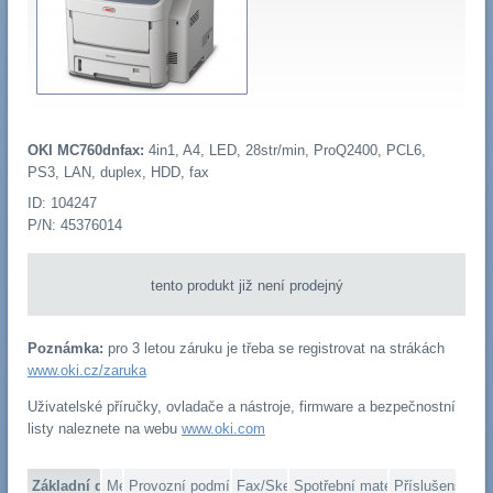
OKI MC760dnfax:
4in1, A4, LED, 28str/min, ProQ2400, PCL6,
PS3, LAN, duplex, HDD, fax
ID: 104247
P/N: 45376014
tento produkt již není prodejný
Poznámka:
pro 3 letou záruku je třeba se registrovat na strákách
www.oki.cz/zaruka
Uživatelské příručky, ovladače a nástroje, firmware a bezpečnostní
listy naleznete na webu
www.oki.com
Základní data
Média
Provozní podmínky
Fax/Skener
Spotřební materiál
Příslušenství