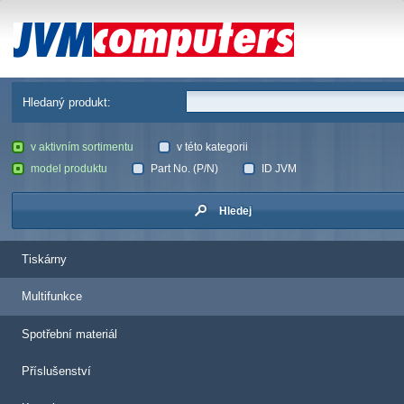
JVM Computers
Hledaný produkt:
v aktivním sortimentu
v této kategorii
model produktu
Part No. (P/N)
ID JVM
Hledej
Tiskárny
Multifunkce
Spotřební materiál
Příslušenství