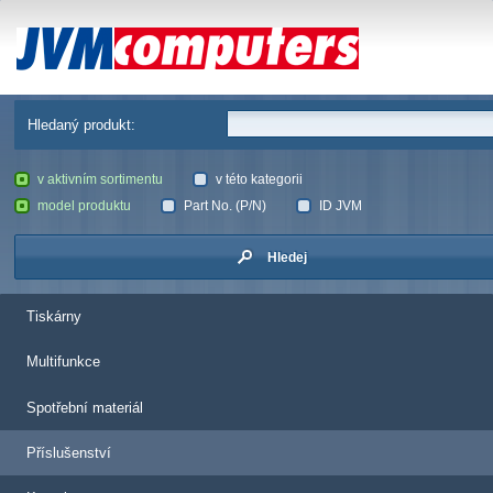
JVM Computers
Hledaný produkt:
v aktivním sortimentu
v této kategorii
model produktu
Part No. (P/N)
ID JVM
Hledej
Tiskárny
Multifunkce
Spotřební materiál
Příslušenství