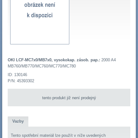
OKI LCF-MC7x0/MB7x0, vysokokap. zásob. pap.:
2000 A4
MB760/MB770/MC760/MC770/MC780
ID: 130146
P/N: 45393302
tento produkt již není prodejný
Vazby
Tento spotřební materiál lze použít v níže uvedených