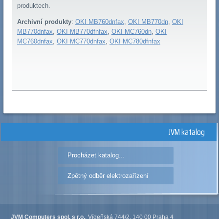
produktech.
Archivní produkty
:
OKI MB760dnfax
,
OKI MB770dn
,
OKI
MB770dnfax
,
OKI MB770dfnfax
,
OKI MC760dn
,
OKI
MC760dnfax
,
OKI MC770dnfax
,
OKI MC780dfnfax
JVM katalog
Procházet katalog...
Zpětný odběr elektrozařízení
JVM Computers spol. s r.o.
, Vídeňská 744/2, 140 00 Praha 4