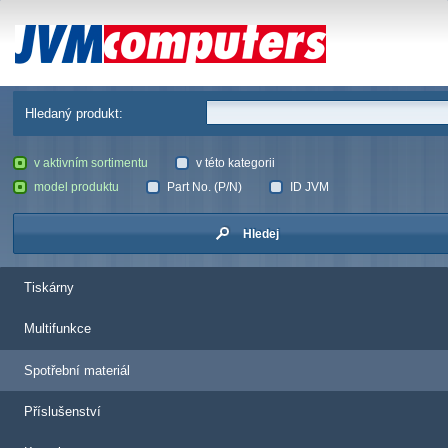
JVM Computers
Hledaný produkt:
v aktivním sortimentu
v této kategorii
model produktu
Part No. (P/N)
ID JVM
Hledej
Tiskárny
Multifunkce
Spotřební materiál
Příslušenství