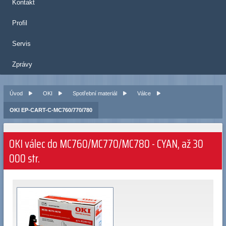
Kontakt
Profil
Servis
Zprávy
Úvod
OKI
Spotřební materiál
Válce
OKI EP-CART-C-MC760/770/780
OKI válec do MC760/MC770/MC780 - CYAN, až 30
000 str.