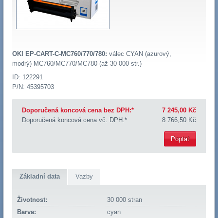
OKI EP-CART-C-MC760/770/780:
válec CYAN (azurový,
modrý) MC760/MC770/MC780 (až 30 000 str.)
ID: 122291
P/N: 45395703
Doporučená koncová cena bez DPH:*
7 245,00 Kč
Doporučená koncová cena vč. DPH:*
8 766,50 Kč
Poptat
Základní data
Vazby
Životnost:
30 000 stran
Barva:
cyan