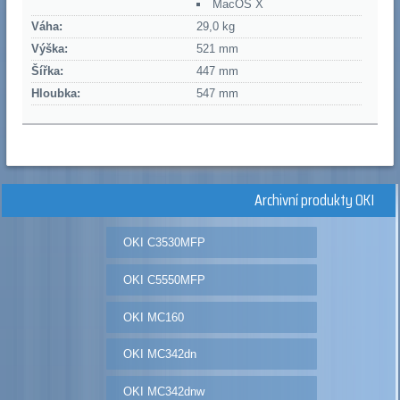
MacOS X
Váha:
29,0 kg
Výška:
521 mm
Šířka:
447 mm
Hloubka:
547 mm
Archivní produkty OKI
OKI C3530MFP
OKI C5550MFP
OKI MC160
OKI MC342dn
OKI MC342dnw