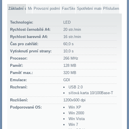
Základní data
Média
Provozní podmínky
Fax/Skener
Spotřební materiál
Příslušenství
Technologie:
LED
Rychlost černobílé A4:
20 str./min
Rychlost barevně A4:
16 str./min
Čas pro zahřátí:
60,0 s
Vytisknutí první strany:
10,0 s
Procesor:
266 MHz
Paměť:
128 MB
Paměť max.:
320 MB
Emulace:
GDI
Rozhraní:
USB 2.0
síťová karta 10/100Base-T
Rozlišení:
1200x600 dpi
Podporované OS:
Win XP
Win 2000
Win Vista
Win 7