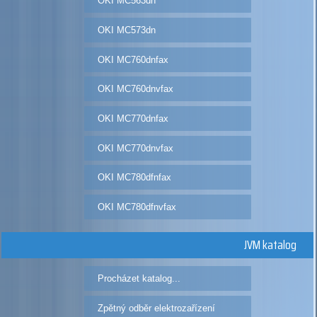
OKI MC563dn
OKI MC573dn
OKI MC760dnfax
OKI MC760dnvfax
OKI MC770dnfax
OKI MC770dnvfax
OKI MC780dfnfax
OKI MC780dfnvfax
JVM katalog
Procházet katalog...
Zpětný odběr elektrozařízení