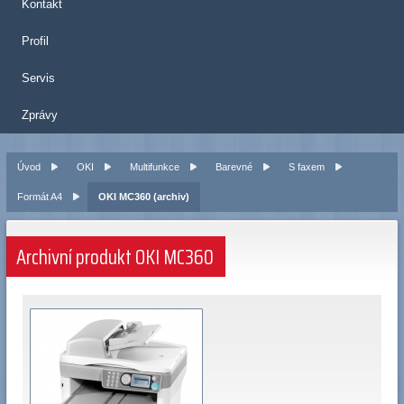
Kontakt
Profil
Servis
Zprávy
Úvod
OKI
Multifunkce
Barevné
S faxem
Formát A4
OKI MC360 (archiv)
Archivní produkt OKI MC360