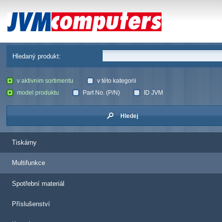
JVM Computers
Hledaný produkt:
v aktivním sortimentu
v této kategorii
model produktu
Part No. (P/N)
ID JVM
Hledej
Tiskárny
Multifunkce
Spotřební materiál
Příslušenství