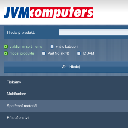
JVM Computers
Hledaný produkt:
v aktivním sortimentu
v této kategorii
model produktu
Part No. (P/N)
ID JVM
Hledej
Tiskárny
Multifunkce
Spotřební materiál
Příslušenství