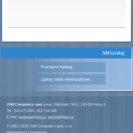
JVM katalog
Procházet katalog...
Zpětný odběr elektrozařízení
JVM Computers spol. s r.o.
, Vídeňská 744/2, 140 00 Praha 4
Tel.: 244 471 820, 261 710 189
E-mail:
podpora@jvm.cz
,
obchod@jvm.cz
© 1992–2026 JVM Computers spol. s r.o.
administrace
|
mailserver