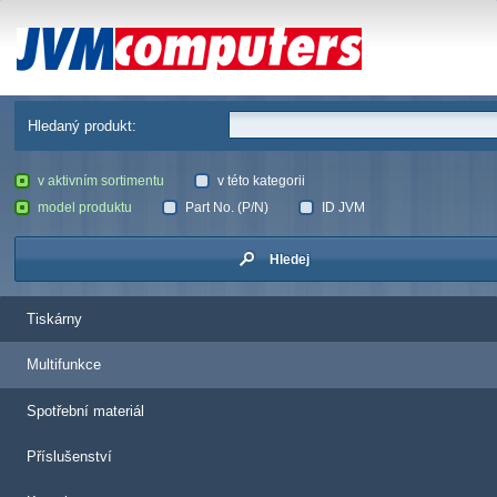
JVM Computers
Hledaný produkt:
v aktivním sortimentu
v této kategorii
model produktu
Part No. (P/N)
ID JVM
Hledej
Tiskárny
Multifunkce
Spotřební materiál
Příslušenství