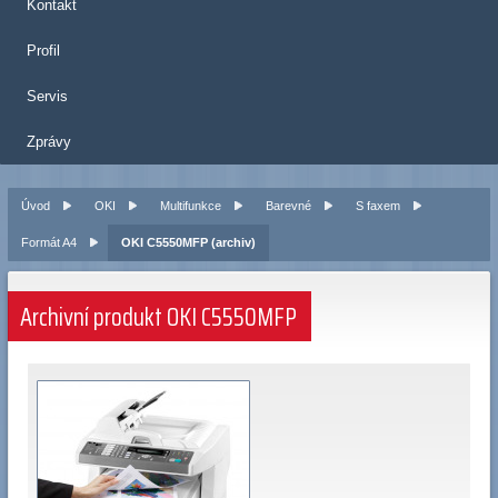
Kontakt
Profil
Servis
Zprávy
Úvod
OKI
Multifunkce
Barevné
S faxem
Formát A4
OKI C5550MFP (archiv)
Archivní produkt OKI C5550MFP