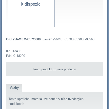
OKI 256-MEM-C57/5900:
paměť 256MB, C5700/C5900/MC560
ID: 113436
P/N: 01182901
tento produkt již není prodejný
Vazby
Tento spotřební materiál lze použít v níže uvedených
produktech.