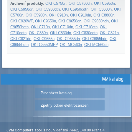
Archivní produkty
:
OKI C5750n
,
OKI C5750dn
,
OKI C5950n
,
OKI C5950dn
,
OKI C5950dtn
,
OKI C5950cdtn
,
OKI C3600n
,
OKI
C5700n
,
OKI C5900n
,
OKI C910n
,
OKI C910dn
,
OKI C8800n
,
OKI C920WT
,
OKI C9650n
,
OKI C9650dn
,
OKI C9650hdn
,
OKI
C9650hdtn
,
OKI C710n
,
OKI C710dn
,
OKI C710dtn
,
OKI
C710cdtn
,
OKI C830n
,
OKI C830dn
,
OKI C830cdtn
,
OKI C821n
,
OKI C821dn
,
OKI C9655n
,
OKI C9655dn
,
OKI C9655hdn
,
OKI
C9655hdtn
,
OKI C5550MFP
,
OKI MC560n
,
OKI MC560dn
JVM katalog
Procházet katalog...
Zpětný odběr elektrozařízení
JVM Computers spol. s r.o.
, Vídeňská 744/2, 140 00 Praha 4