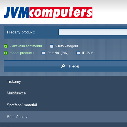
JVM Computers
Hledaný produkt:
v aktivním sortimentu
v této kategorii
model produktu
Part No. (P/N)
ID JVM
Hledej
Tiskárny
Multifunkce
Spotřební materiál
Příslušenství