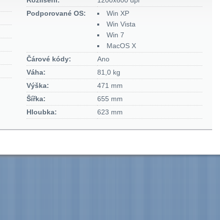
Rozlišení:
1200x600 dpi
Podporované OS:
Win XP
Win Vista
Win 7
MacOS X
Čárové kódy:
Ano
Váha:
81,0 kg
Výška:
471 mm
Šířka:
655 mm
Hloubka:
623 mm