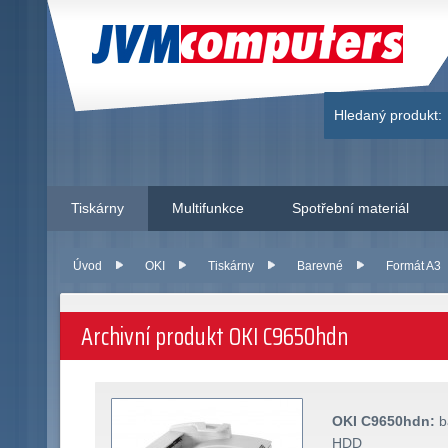
JVM Computers
Hledaný produkt:
Tiskárny
Multifunkce
Spotřební materiál
Úvod
OKI
Tiskárny
Barevné
Formát A3
Archivní produkt OKI C9650hdn
OKI C9650hdn:
b
HDD