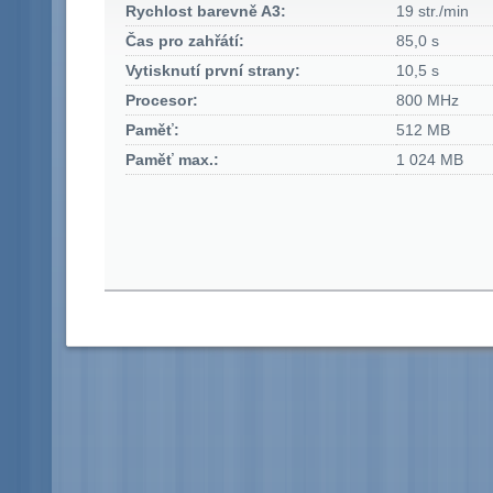
Rychlost barevně A3:
19 str./min
Čas pro zahřátí:
85,0 s
Vytisknutí první strany:
10,5 s
Procesor:
800 MHz
Paměť:
512 MB
Paměť max.:
1 024 MB