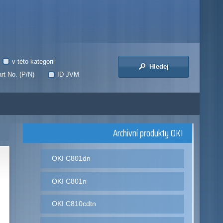
v této kategorii
Hledej
rt No. (P/N)
ID JVM
Archivní produkty OKI
OKI C801dn
OKI C801n
OKI C810cdtn