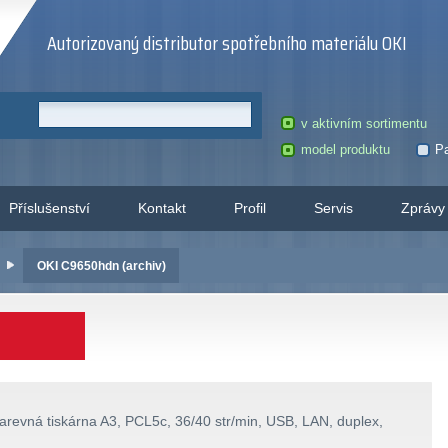
Autorizovaný distributor spotřebního materiálu OKI
v aktivním sortimentu
model produktu
Pa
Příslušenství
Kontakt
Profil
Servis
Zprávy
OKI C9650hdn (archiv)
arevná tiskárna A3, PCL5c, 36/40 str/min, USB, LAN, duplex,