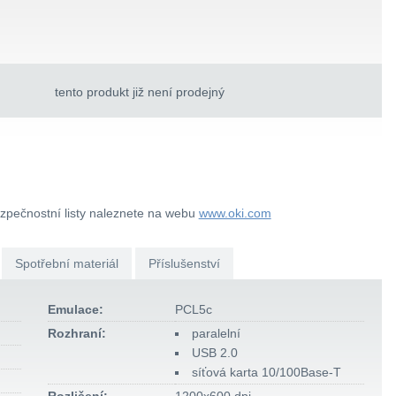
tento produkt již není prodejný
ezpečnostní listy naleznete na webu
www.oki.com
Spotřební materiál
Příslušenství
Emulace:
PCL5c
Rozhraní:
paralelní
USB 2.0
síťová karta 10/100Base-T