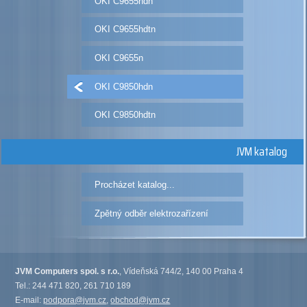
OKI C9655hdn
OKI C9655hdtn
OKI C9655n
OKI C9850hdn
OKI C9850hdtn
JVM katalog
Procházet katalog...
Zpětný odběr elektrozařízení
JVM Computers spol. s r.o.
, Vídeňská 744/2, 140 00 Praha 4
Tel.: 244 471 820, 261 710 189
E-mail:
podpora@jvm.cz
,
obchod@jvm.cz