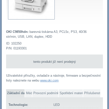
OKI C9850hdn:
barevná tiskárna A3, PCL5c, PS3, 40/36
str/min, USB, LAN, duplex, HDD
ID: 102250
P/N: 01193301
tento produkt již není prodejný
Uživatelské příručky, ovladače a nástroje, firmware a bezpečnostní
listy naleznete na webu
www.oki.com
Základní data
Média
Provozní podmínky
Spotřební materiál
Příslušenství
Technologie:
LED