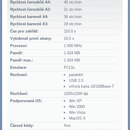
Rychlost černobílé A4:
40 str./min
Rychlost černobílé A3:
21 str./min
Rychlost barevně A4:
36 str./min
Rychlost barevně A3:
19 str./min
Čas pro zahřátí:
110,0 s
Vytisknutí první strany:
10,5 s
Procesor:
1 000 MHz
Paměť:
1 024 MB
Paměť max.:
1 024 MB
Emulace:
PCL5c
Rozhraní:
paralelní
USB 2.0
síťová karta 10/100Base-T
Rozlišení:
1200x1200 dpi
Podporované OS:
Win XP
Win 2000
Win Vista
MacOS X
Čárové kódy:
Ano