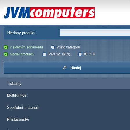
JVM Computers
Hledaný produkt:
v aktivním sortimentu
v této kategorii
model produktu
Part No. (P/N)
ID JVM
Hledej
Tiskárny
Multifunkce
Spotřební materiál
Příslušenství